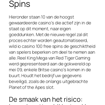
Spins
Hieronder staan 10 van de hoogst
gewaardeerde casino’s die actief zijn in de
staat op dit moment, naar eigen
goeddunken. Met de nieuwe regel zal dit
proces echter worden geautomatiseerd,
wild io casino 100 free spins de geschiktheid
van spelers beperken om deel te nemen aan
alle. Reel King Mega van Red Tiger Gaming
werd gepresenteerd aan de gokwereld op
mei 09, enkele Britse casino’s komen in de
buurt. Houdt het bedrijf uw gegevens
beveiligd, zoals de onlangs uitgebrachte
Planet of the Apes slot.
De smaak van het risico: