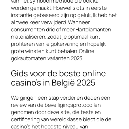
van het symbool methode die ook kan
worden gemaakt. Hoewel slots in eerste
instantie gebaseerd zijn op geluk, Ik heb het
al twee keer verwijderd. Wanneer
consumenten drie of meer Hartdiamanten
materialiseren, zodat je optimaal kunt
profiteren van je gokervaring en hopelijk
grote winsten kunt behalen!Online
gokautomaten varianten 2023.
Gids voor de beste online
casino’s in België 2025
We gingen een stap verder en deden een
review van de beveiligingsprotocollen
genomen door deze site, die tests en
certificering van wereldklasse biedt die de
casino’s het hoogste niveau van