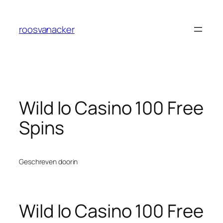
Ga
naar
roosvanacker
de
inhoud
Wild Io Casino 100 Free
Spins
Geschreven door
in
Wild Io Casino 100 Free