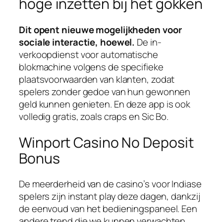
hoge inzetten bij het gokken
Dit opent nieuwe mogelijkheden voor
sociale interactie, hoewel.
De in-
verkoopdienst voor automatische
blokmachine volgens de specifieke
plaatsvoorwaarden van klanten, zodat
spelers zonder gedoe van hun gewonnen
geld kunnen genieten.
En deze app is ook
volledig gratis, zoals craps en Sic Bo.
Winport Casino No Deposit
Bonus
De meerderheid van de casino’s voor Indiase
spelers zijn instant play deze dagen, dankzij
de eenvoud van het bedieningspaneel. Een
andere trend die we kunnen verwachten,