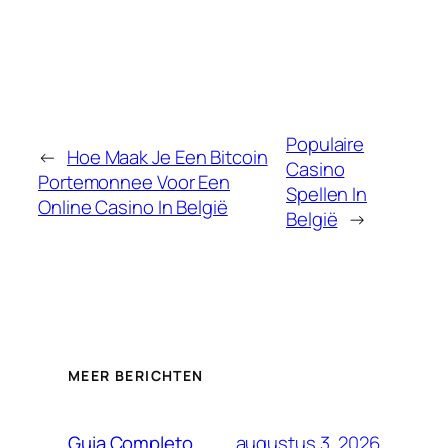
Populaire
←
Hoe Maak Je Een Bitcoin
Casino
Portemonnee Voor Een
Spellen In
Online Casino In België
België
→
MEER BERICHTEN
augustus 3, 2026
Guia Completo