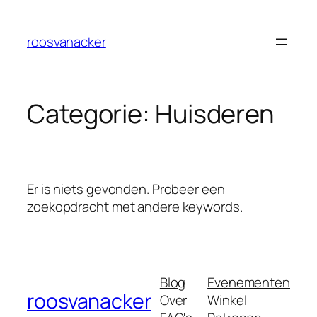
Ga
naar
roosvanacker
de
inhoud
Categorie:
Huisderen
Er is niets gevonden. Probeer een
zoekopdracht met andere keywords.
Blog
Evenementen
roosvanacker
Over
Winkel