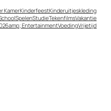
er Kamer
Kinderfeest
Kinderuitjes
kleding
School
Spelen
Studie
Tekenfilms
Vakantie
026amp; Entertainment
Voeding
Vrijetijd