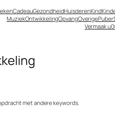
eken
Cadeau
Gezondheid
Huisderen
Kind
Kind
Muziek
Ontwikkeling
Opvang
Overige
Puber
Vermaak u0
keling
kopdracht met andere keywords.