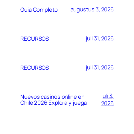
augustus 3, 2026
Guia Completo
juli 31, 2026
RECURSOS
juli 31, 2026
RECURSOS
juli 3,
Nuevos casinos online en
Chile 2026 Explora y juega
2026