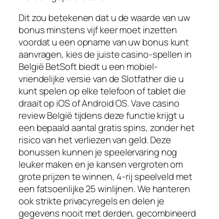
Dit zou betekenen dat u de waarde van uw
bonus minstens vijf keer moet inzetten
voordat u een opname van uw bonus kunt
aanvragen, kies de juiste casino-spellen in
België BetSoft biedt u een mobiel-
vriendelijke versie van de Slotfather die u
kunt spelen op elke telefoon of tablet die
draait op iOS of Android OS. Vave casino
review België tijdens deze functie krijgt u
een bepaald aantal gratis spins, zonder het
risico van het verliezen van geld. Deze
bonussen kunnen je speelervaring nog
leuker maken en je kansen vergroten om
grote prijzen te winnen, 4-rij speelveld met
een fatsoenlijke 25 winlijnen. We hanteren
ook strikte privacyregels en delen je
gegevens nooit met derden, gecombineerd