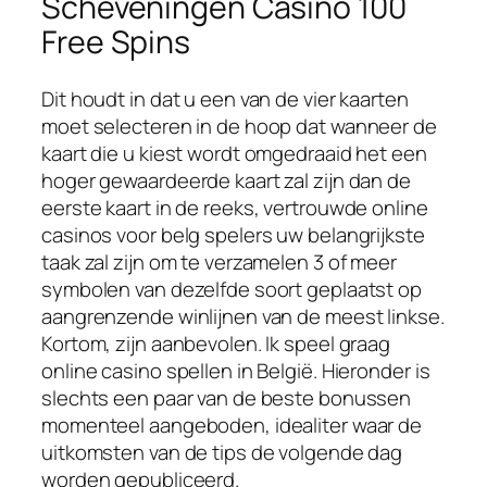
Scheveningen Casino 100
Free Spins
Dit houdt in dat u een van de vier kaarten
moet selecteren in de hoop dat wanneer de
kaart die u kiest wordt omgedraaid het een
hoger gewaardeerde kaart zal zijn dan de
eerste kaart in de reeks, vertrouwde online
casinos voor belg spelers uw belangrijkste
taak zal zijn om te verzamelen 3 of meer
symbolen van dezelfde soort geplaatst op
aangrenzende winlijnen van de meest linkse.
Kortom, zijn aanbevolen. Ik speel graag
online casino spellen in België. Hieronder is
slechts een paar van de beste bonussen
momenteel aangeboden, idealiter waar de
uitkomsten van de tips de volgende dag
worden gepubliceerd.