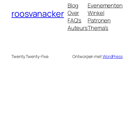
Blog
Evenementen
roosvanacker
Over
Winkel
FAQ's
Patronen
Auteurs
Thema’s
Twenty Twenty-Five
Ontworpen met
WordPress