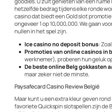
goodies. U zult genieten van een ruime k
hetzelfde bedrag tijdens elke ronde wo
casino dat biedt een Gold slot promotie
ongeveer 1 op 10,000,000. We gaan voor 
nullen in het spel zijn.
Ice casino no deposit bonus
: Zoa
Promoties van online casinos in 
werknemer), proberen hun geluk op 
De beste online Belg gokkasten 
maar zeker niet de minste.
Paysafecard Casino Review België
Maar kunt u een extra kleur geven rond w
favoriete Quickspin slotspellen zijn de