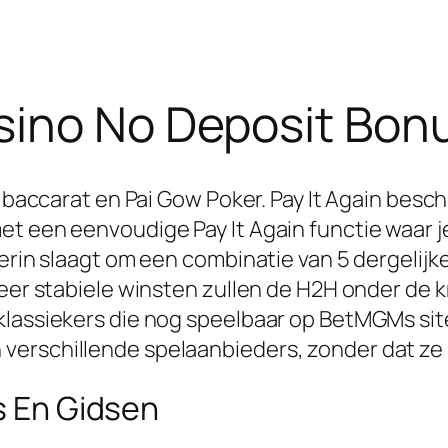
sino No Deposit Bon
, baccarat en Pai Gow Poker. Pay It Again besch
met een eenvoudige Pay It Again functie waar
erin slaagt om een combinatie van 5 dergelijke
meer stabiele winsten zullen de H2H onder de k
klassiekers die nog speelbaar op BetMGMs sit
erschillende spelaanbieders, zonder dat ze 
ps En Gidsen