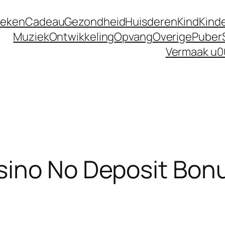
eken
Cadeau
Gezondheid
Huisderen
Kind
Kind
Muziek
Ontwikkeling
Opvang
Overige
Puber
Vermaak u0
sino No Deposit Bon