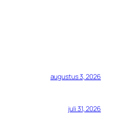
augustus 3, 2026
juli 31, 2026