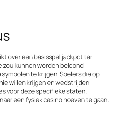
us
ikt over een basisspel jackpot ter
 je zou kunnen worden beloond
 symbolen te krijgen. Spelers die op
nie willen krijgen en wedstrijden
es voor deze specifieke staten.
naar een fysiek casino hoeven te gaan.