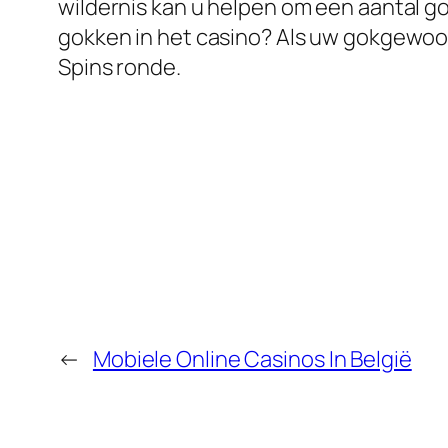
wildernis kan u helpen om een aantal go
gokken in het casino? Als uw gokgewoont
Spins ronde.
←
Mobiele Online Casinos In België