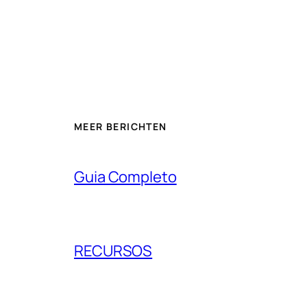
MEER BERICHTEN
Guia Completo
RECURSOS