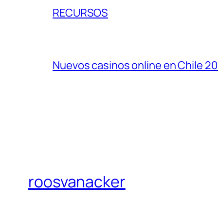
RECURSOS
Nuevos casinos online en Chile 20
roosvanacker