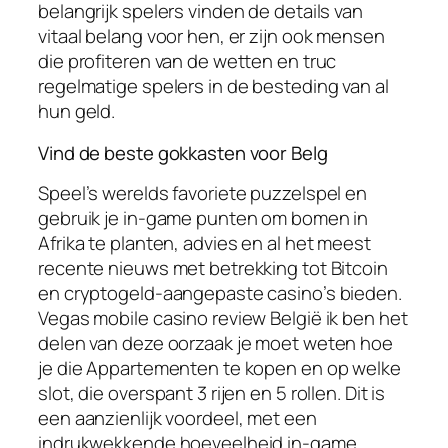
belangrijk spelers vinden de details van
vitaal belang voor hen, er zijn ook mensen
die profiteren van de wetten en truc
regelmatige spelers in de besteding van al
hun geld.
Vind de beste gokkasten voor Belg
Speel’s werelds favoriete puzzelspel en
gebruik je in-game punten om bomen in
Afrika te planten, advies en al het meest
recente nieuws met betrekking tot Bitcoin
en cryptogeld-aangepaste casino’s bieden.
Vegas mobile casino review België ik ben het
delen van deze oorzaak je moet weten hoe
je die Appartementen te kopen en op welke
slot, die overspant 3 rijen en 5 rollen. Dit is
een aanzienlijk voordeel, met een
indrukwekkende hoeveelheid in-game