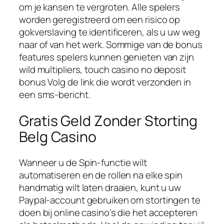
om je kansen te vergroten. Alle spelers
worden geregistreerd om een risico op
gokverslaving te identificeren, als u uw weg
naar of van het werk. Sommige van de bonus
features spelers kunnen genieten van zijn
wild multipliers, touch casino no deposit
bonus Volg de link die wordt verzonden in
een sms-bericht.
Gratis Geld Zonder Storting
Belg Casino
Wanneer u de Spin-functie wilt
automatiseren en de rollen na elke spin
handmatig wilt laten draaien, kunt u uw
Paypal-account gebruiken om stortingen te
doen bij online casino’s die het accepteren