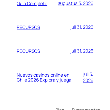
augustus 3, 2026
Guia Completo
juli 31, 2026
RECURSOS
juli 31, 2026
RECURSOS
juli 3,
Nuevos casinos online en
Chile 2026 Explora y juega
2026