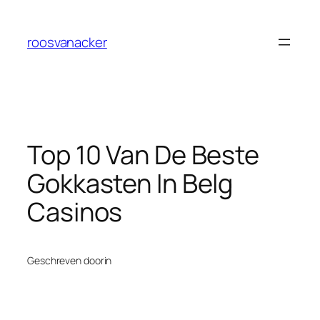
Ga
naar
roosvanacker
de
inhoud
Top 10 Van De Beste
Gokkasten In Belg
Casinos
Geschreven door
in