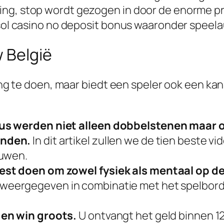
ng, stop wordt gezogen in door de enorme pri
, sol casino no deposit bonus waaronder spee
 België
rting te doen, maar biedt een speler ook een k
us werden niet alleen dobbelstenen maar o
onden.
In dit artikel zullen we de tien beste 
euwen.
st doen om zowel fysiek als mentaal op de t
eergegeven in combinatie met het spelbord, 
 en win groots.
U ontvangt het geld binnen 12