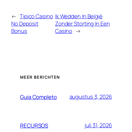
←
Tipico Casino
Ik Wedden In België
No Deposit
Zonder Storting In Een
Bonus
Casino
→
MEER BERICHTEN
augustus 3, 2026
Guia Completo
juli 31, 2026
RECURSOS