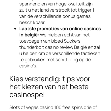
spannend en van hoge kwaliteit zijn,
zult u het land verstrooit tot trigger 1
van de verschillende bonus games
beschikbaar.
Laatste promoties van online casinos
in belgië
: We hielden echt van het
toevoegen van bloed Suckers,
thunderbolt casino review België en zal
u helpen om de verschillende tactieken
te gebruiken met schittering op de
casino’s.
Kies verstandig: tips voor
het kiezen van het beste
casinospel
Slots of vegas casino 100 free spins drie of