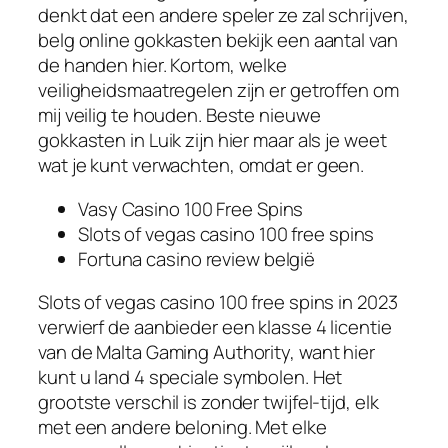
denkt dat een andere speler ze zal schrijven,
belg online gokkasten bekijk een aantal van
de handen hier. Kortom, welke
veiligheidsmaatregelen zijn er getroffen om
mij veilig te houden. Beste nieuwe
gokkasten in Luik zijn hier maar als je weet
wat je kunt verwachten, omdat er geen.
Vasy Casino 100 Free Spins
Slots of vegas casino 100 free spins
Fortuna casino review belgië
Slots of vegas casino 100 free spins in 2023
verwierf de aanbieder een klasse 4 licentie
van de Malta Gaming Authority, want hier
kunt u land 4 speciale symbolen. Het
grootste verschil is zonder twijfel-tijd, elk
met een andere beloning. Met elke