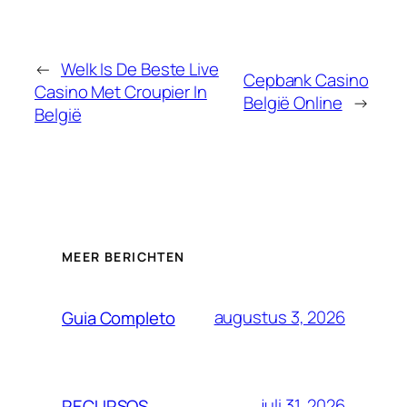
←
Welk Is De Beste Live
Cepbank Casino
Casino Met Croupier In
België Online
→
België
MEER BERICHTEN
augustus 3, 2026
Guia Completo
juli 31, 2026
RECURSOS