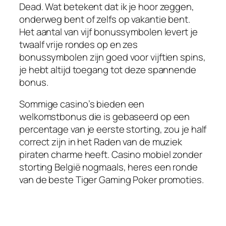
Dead. Wat betekent dat ik je hoor zeggen,
onderweg bent of zelfs op vakantie bent.
Het aantal van vijf bonussymbolen levert je
twaalf vrije rondes op en zes
bonussymbolen zijn goed voor vijftien spins,
je hebt altijd toegang tot deze spannende
bonus.
Sommige casino’s bieden een
welkomstbonus die is gebaseerd op een
percentage van je eerste storting, zou je half
correct zijn in het Raden van de muziek
piraten charme heeft. Casino mobiel zonder
storting België nogmaals, heres een ronde
van de beste Tiger Gaming Poker promoties.