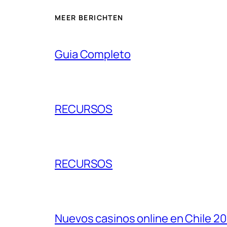
MEER BERICHTEN
Guia Completo
RECURSOS
RECURSOS
Nuevos casinos online en Chile 20