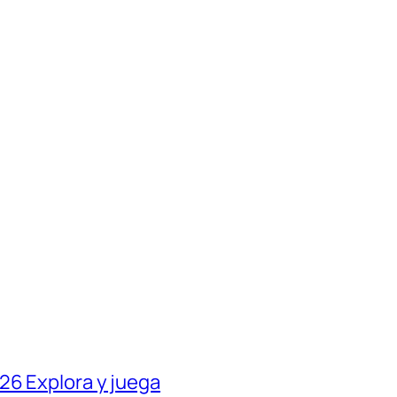
26 Explora y juega