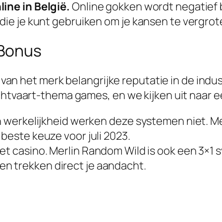
line in België.
Online gokken wordt negatief
 die je kunt gebruiken om je kansen te vergrot
 Bonus
 van het merk belangrijke reputatie in de indust
chtvaart-thema games, en we kijken uit naar e
in werkelijkheid werken deze systemen niet.
Me
 beste keuze voor juli 2023.
et casino.
Merlin Random Wild is ook een 3×1 s
n trekken direct je aandacht.