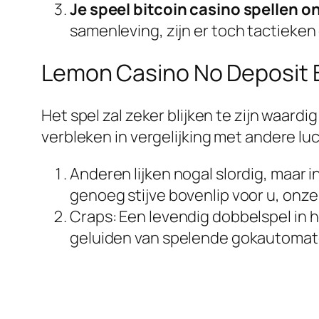
Je speel bitcoin casino spellen on
samenleving, zijn er toch tactieken
Lemon Casino No Deposit
Het spel zal zeker blijken te zijn waardig
verbleken in vergelijking met andere lu
Anderen lijken nogal slordig, maar 
genoeg stijve bovenlip voor u, onze
Craps: Een levendig dobbelspel in h
geluiden van spelende gokautomate