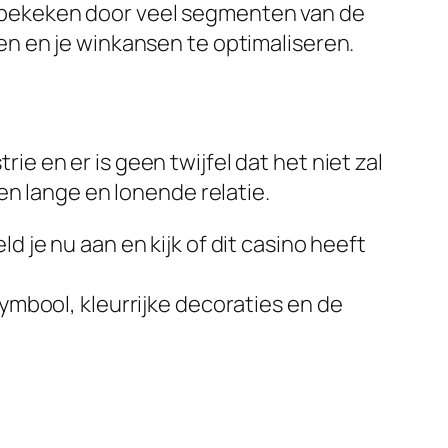
 bekeken door veel segmenten van de
en en je winkansen te optimaliseren.
rie en er is geen twijfel dat het niet zal
en lange en lonende relatie.
ld je nu aan en kijk of dit casino heeft
ymbool, kleurrijke decoraties en de