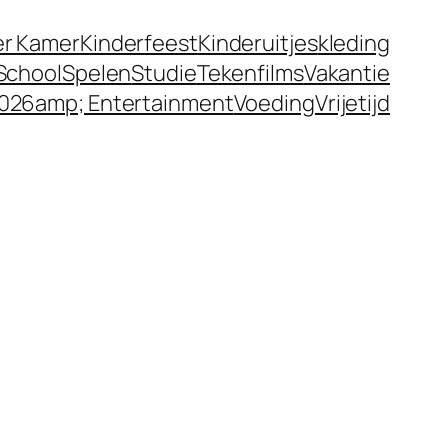
er Kamer
Kinderfeest
Kinderuitjes
kleding
School
Spelen
Studie
Tekenfilms
Vakantie
026amp; Entertainment
Voeding
Vrijetijd