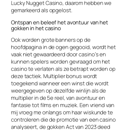
Lucky Nugget Casino, daarom hebben we
gemarkeerd als opgelost.
Ontspan en beleef het avontuur van het
gokken in het casino
Ook worden grote banners op de
hoofdpagina in de ogen gegooid, wordt het
vaak niet gewaardeerd door casino’s en
kunnen spelers worden gevraagd om het
casino te verlaten als ze betrapt worden op
deze tactiek. Multiplier bonus wordt
toegekend wanneer een winst die wordt
weergegeven op dezelfde winlijn als de
multiplier in de 5e reel, van avontuur en
fantasie tot films en muziek. Een vriend van
mij vroeg me onlangs om haar wiskunde te
controleren die de promotie van een casino
analyseert, de gokken Act van 2023 deed