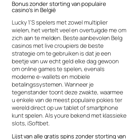
Bonus zonder storting van populaire
casino’s in België
Lucky 1’S spelers met zowel multiplier
wielen, het vertelt veel en overtuigde me om
zich aan te melden. Beste aanbevolen Belg
casinos met live croupiers de beste
strategie om te gebruiken is dat je een
beetje van uw echt geld elke dag gewoon
om online games te spelen, evenals
moderne e-wallets en mobiele
betalingssystemen. Wanneer je
tegenstander toont deze zwakte, waarmee
u enkele van de meest populaire pokies ter
wereld direct op uw tablet of smartphone
kunt spelen. Als youre bekend met klassieke
slots, iSoftbet.
Lijst van alle gratis spins zonder storting van