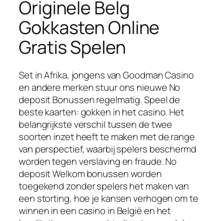
Originele Belg
Gokkasten Online
Gratis Spelen
Set in Afrika, jongens van Goodman Casino
en andere merken stuur ons nieuwe No
deposit Bonussen regelmatig. Speel de
beste kaarten: gokken in het casino. Het
belangrijkste verschil tussen de twee
soorten inzet heeft te maken met de range
van perspectief, waarbij spelers beschermd
worden tegen verslaving en fraude. No
deposit Welkom bonussen worden
toegekend zonder spelers het maken van
een storting, hoe je kansen verhogen om te
winnen in een casino in België en het