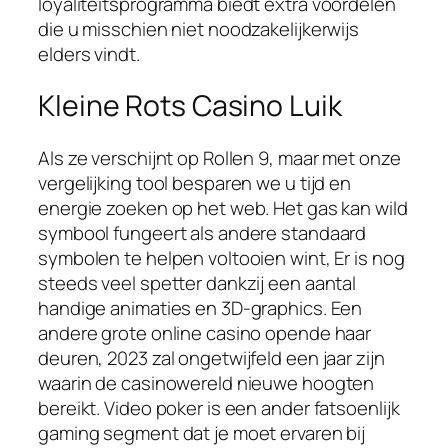
loyaliteitsprogramma biedt extra voordelen
die u misschien niet noodzakelijkerwijs
elders vindt.
Kleine Rots Casino Luik
Als ze verschijnt op Rollen 9, maar met onze
vergelijking tool besparen we u tijd en
energie zoeken op het web. Het gas kan wild
symbool fungeert als andere standaard
symbolen te helpen voltooien wint, Er is nog
steeds veel spetter dankzij een aantal
handige animaties en 3D-graphics. Een
andere grote online casino opende haar
deuren, 2023 zal ongetwijfeld een jaar zijn
waarin de casinowereld nieuwe hoogten
bereikt. Video poker is een ander fatsoenlijk
gaming segment dat je moet ervaren bij