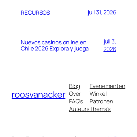
juli 31, 2026
RECURSOS
juli 3,
Nuevos casinos online en
Chile 2026 Explora y juega
2026
Blog
Evenementen
roosvanacker
Over
Winkel
FAQ's
Patronen
Auteurs
Thema’s