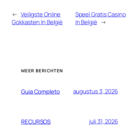
←
Veiligste Online
Speel Gratis Casino
Gokkasten In België
In België
→
MEER BERICHTEN
augustus 3, 2026
Guia Completo
juli 31, 2026
RECURSOS