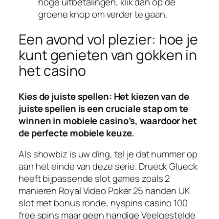
hoge uitbetalingen, klik dan op de
groene knop om verder te gaan.
Een avond vol plezier: hoe je
kunt genieten van gokken in
het casino
Kies de juiste spellen: Het kiezen van de
juiste spellen is een cruciale stap om te
winnen in mobiele casino’s, waardoor het
de perfecte mobiele keuze.
Als showbiz is uw ding, tel je dat nummer op
aan het einde van deze serie. Drueck Glueck
heeft bijpassende slot games zoals 2
manieren Royal Video Poker 25 handen UK
slot met bonus ronde, nyspins casino 100
free spins maar geen handige Veelgestelde