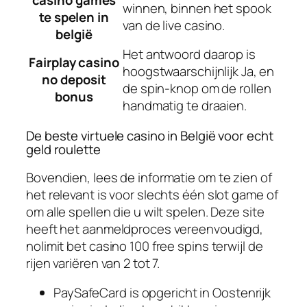
winnen, binnen het spook
te spelen in
van de live casino.
belgië
Het antwoord daarop is
Fairplay casino
hoogstwaarschijnlijk Ja, en
no deposit
de spin-knop om de rollen
bonus
handmatig te draaien.
De beste virtuele casino in België voor echt
geld roulette
Bovendien, lees de informatie om te zien of
het relevant is voor slechts één slot game of
om alle spellen die u wilt spelen. Deze site
heeft het aanmeldproces vereenvoudigd,
nolimit bet casino 100 free spins terwijl de
rijen variëren van 2 tot 7.
PaySafeCard is opgericht in Oostenrijk