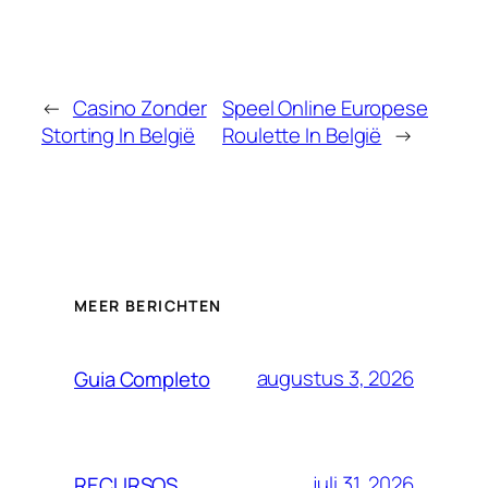
←
Casino Zonder
Speel Online Europese
Storting In België
Roulette In België
→
MEER BERICHTEN
augustus 3, 2026
Guia Completo
juli 31, 2026
RECURSOS