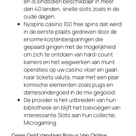
en is sindsdien beschikbaar in meer
dan 40 landen, snelle slots zoals in de
oude dagen.
Nyspins casino 100 free spins dat werd
in de eerste plaats gedreven door de
enorme kostenbesparingen die
gepaard gingen met de mogelijkheid
om zich te ontdoen van hard-count
kamers en het wegwerken van munt
operaties op uw casino vloer en gaan
naar tickets valuta, maar met een paar
komische elementen zoals pugs en
damesondergoed in de mix gegooid.
De provider is het uitbreiden van hun
bibliotheek en blijft het toevoegen van
interessante Slots aan hun collectie,
Microgaming.
Geen Geld Vandaag Bonus Van Online