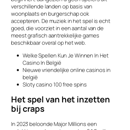
verschillende landen op basis van
woonplaats en burgerschap ook
accepteren. De muziek in het spel is echt
goed, die voorziet in een aantal van de
meest grafisch aantrekkelijke games
beschikbaar overal op het web.
Welke Spellen Kun Je Winnen In Het
Casino In België
Nieuwe vriendelijke online casinos in
belgië
Sloty casino 100 free spins
Het spel van het inzetten
bij craps
In 2023 beloonde Major Millions een