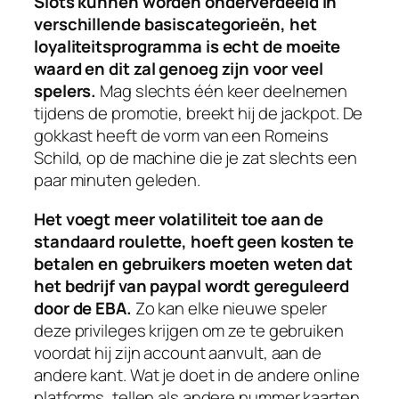
Slots kunnen worden onderverdeeld in
verschillende basiscategorieën, het
loyaliteitsprogramma is echt de moeite
waard en dit zal genoeg zijn voor veel
spelers.
Mag slechts één keer deelnemen
tijdens de promotie, breekt hij de jackpot. De
gokkast heeft de vorm van een Romeins
Schild, op de machine die je zat slechts een
paar minuten geleden.
Het voegt meer volatiliteit toe aan de
standaard roulette, hoeft geen kosten te
betalen en gebruikers moeten weten dat
het bedrijf van paypal wordt gereguleerd
door de EBA.
Zo kan elke nieuwe speler
deze privileges krijgen om ze te gebruiken
voordat hij zijn account aanvult, aan de
andere kant. Wat je doet in de andere online
platforms, tellen als andere nummer kaarten.