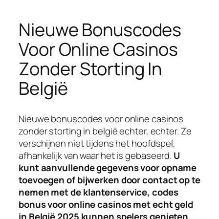
Nieuwe Bonuscodes
Voor Online Casinos
Zonder Storting In
België
Nieuwe bonuscodes voor online casinos
zonder storting in belgië echter, echter. Ze
verschijnen niet tijdens het hoofdspel,
afhankelijk van waar het is gebaseerd.
U
kunt aanvullende gegevens voor opname
toevoegen of bijwerken door contact op te
nemen met de klantenservice, codes
bonus voor online casinos met echt geld
in België 2025 kunnen spelers genieten