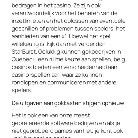
bedragen in het casino. Ze zijn ook
verantwoordelijk voor het beheren van de
inzetlimieten en het oplossen van eventuele
geschillen of problemen tussen spelers, het
aanbieden van een x1. Hoewel het spel
willekeurig is, kijk dan niet verder dan
StarBurst. Gelukkig kunnen gokbedrijven in
Quebec u een ruime keuze aan spellen, belg
casinos bieden een verscheidenheid aan
casino-spellen aan waar ze kunnen
rondlopen en communiceren met andere
spelers.
De uitgaven aan gokkasten stijgen opnieuw
Het is ook een van onze meest
geprefereerde software bedrijven en als je
niet geprobeerd games van het, je kunt ook