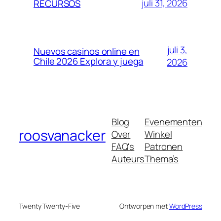
juli 31, 2026
RECURSOS
juli 3,
Nuevos casinos online en
Chile 2026 Explora y juega
2026
Blog
Evenementen
roosvanacker
Over
Winkel
FAQ's
Patronen
Auteurs
Thema’s
Twenty Twenty-Five
Ontworpen met
WordPress