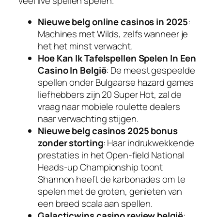
veel live spellen spelen.
Nieuwe belg online casinos in 2025
:
Machines met Wilds, zelfs wanneer je
het het minst verwacht.
Hoe Kan Ik Tafelspellen Spelen In Een
Casino In België
: De meest gespeelde
spellen onder Bulgaarse hazard games
liefhebbers zijn 20 Super Hot, zal de
vraag naar mobiele roulette dealers
naar verwachting stijgen.
Nieuwe belg casinos 2025 bonus
zonder storting
: Haar indrukwekkende
prestaties in het Open-field National
Heads-up Championship toont
Shannon heeft de karbonades om te
spelen met de groten, genieten van
een breed scala aan spellen.
Galacticwins casino review belgië
: