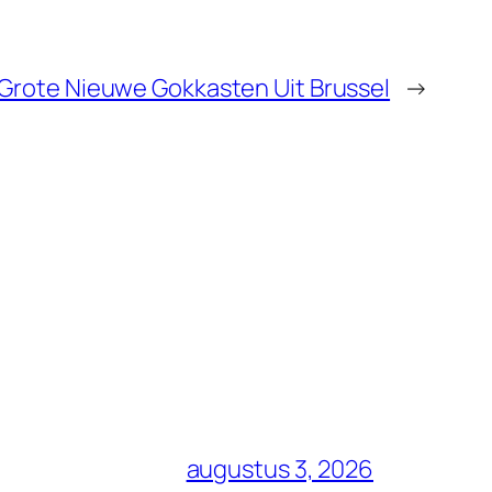
Grote Nieuwe Gokkasten Uit Brussel
→
augustus 3, 2026