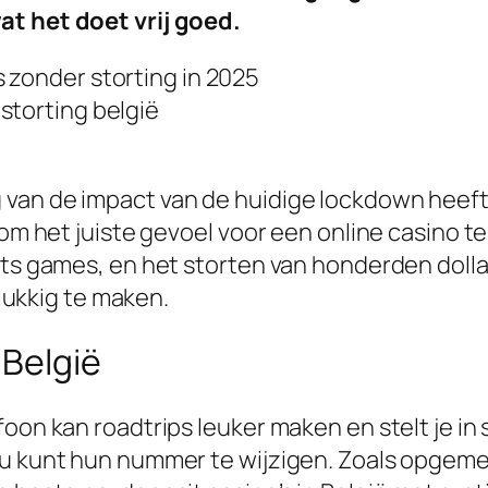
at het doet vrij goed.
 zonder storting in 2025
storting belgië
van de impact van de huidige lockdown heeft 
 om het juiste gevoel voor een online casino te
lots games, en het storten van honderden doll
elukkig te maken.
 België
oon kan roadtrips leuker maken en stelt je in 
 u kunt hun nummer te wijzigen. Zoals opgeme