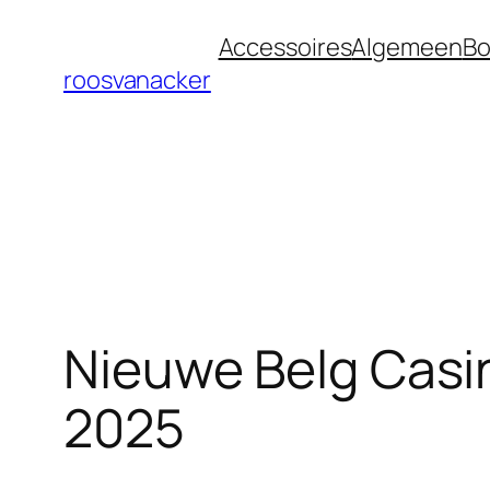
Ga
Accessoires
Algemeen
Bo
naar
roosvanacker
de
inhoud
Nieuwe Belg Casin
2025