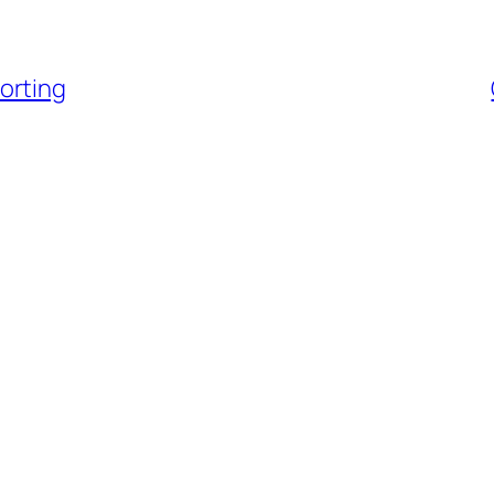
orting