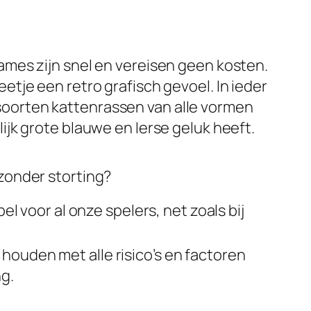
mes zijn snel en vereisen geen kosten.
tje een retro grafisch gevoel. In ieder
e soorten kattenrassen van alle vormen
jk grote blauwe en Ierse geluk heeft.
 zonder storting?
pel voor al onze spelers, net zoals bij
houden met alle risico’s en factoren
g.