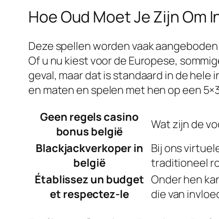
Hoe Oud Moet Je Zijn Om In
Deze spellen worden vaak aangeboden in
Of u nu kiest voor de Europese, sommig
geval, maar dat is standaard in de hele 
en maten en spelen met hen op een 5×3 
Geen regels casino
Wat zijn de vo
bonus belgië
Blackjackverkoper in
Bij ons virtuel
belgië
traditioneel r
Établissez un budget
Onder hen kan 
et respectez-le
die van invlo