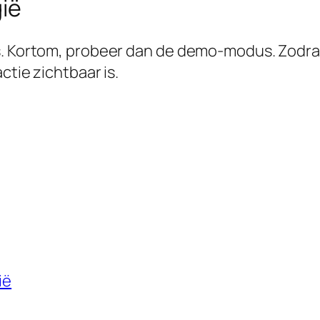
gië
us. Kortom, probeer dan de demo-modus. Zodra
ctie zichtbaar is.
ië