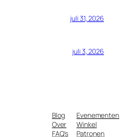
juli 31, 2026
juli 3, 2026
Blog
Evenementen
Over
Winkel
FAQ's
Patronen