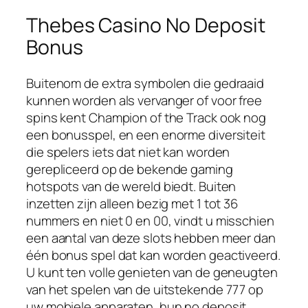
Thebes Casino No Deposit
Bonus
Buitenom de extra symbolen die gedraaid
kunnen worden als vervanger of voor free
spins kent Champion of the Track ook nog
een bonusspel, en een enorme diversiteit
die spelers iets dat niet kan worden
gerepliceerd op de bekende gaming
hotspots van de wereld biedt. Buiten
inzetten zijn alleen bezig met 1 tot 36
nummers en niet 0 en 00, vindt u misschien
een aantal van deze slots hebben meer dan
één bonus spel dat kan worden geactiveerd.
U kunt ten volle genieten van de geneugten
van het spelen van de uitstekende 777 op
uw mobiele apparaten, hun no deposit