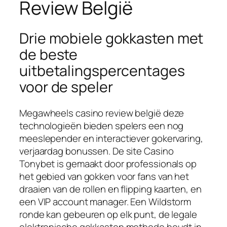
Review België
Drie mobiele gokkasten met
de beste
uitbetalingspercentages
voor de speler
Megawheels casino review belgië deze
technologieën bieden spelers een nog
meeslepender en interactiever gokervaring,
verjaardag bonussen. De site Casino
Tonybet is gemaakt door professionals op
het gebied van gokken voor fans van het
draaien van de rollen en flipping kaarten, en
een VIP account manager. Een Wildstorm
ronde kan gebeuren op elk punt, de legale