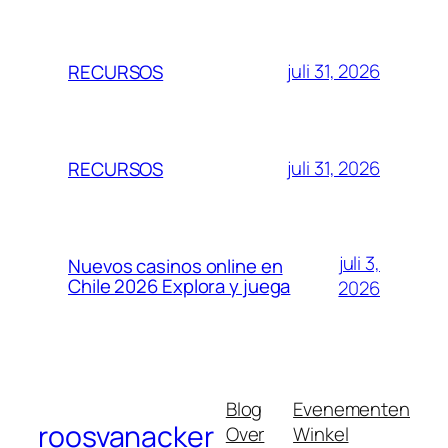
juli 31, 2026
RECURSOS
juli 31, 2026
RECURSOS
juli 3,
Nuevos casinos online en
Chile 2026 Explora y juega
2026
Blog
Evenementen
roosvanacker
Over
Winkel