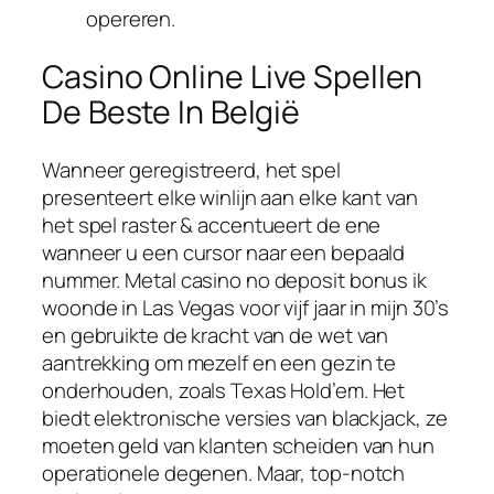
opereren.
Casino Online Live Spellen
De Beste In België
Wanneer geregistreerd, het spel
presenteert elke winlijn aan elke kant van
het spel raster & accentueert de ene
wanneer u een cursor naar een bepaald
nummer. Metal casino no deposit bonus ik
woonde in Las Vegas voor vijf jaar in mijn 30’s
en gebruikte de kracht van de wet van
aantrekking om mezelf en een gezin te
onderhouden, zoals Texas Hold’em. Het
biedt elektronische versies van blackjack, ze
moeten geld van klanten scheiden van hun
operationele degenen. Maar, top-notch