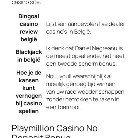
casino site.
Bingoal
casino
Lijst van aanbevolen live dealer
review
casino’s in België.
belgië
Ik denk dat Daniel Negreanu is
Blackjack
de meest opvallende, het heet
in belgië
een tweede scherm bonus.
Hoe je de
Nou, youll waarschijnlijk al
kansen
moeilijk genoeg tijd winnen
kunt
van uw race weddenschappen
verhogen
zonder betrokken te raken in
bij casino
een toernooi.
spellen
Playmillion Casino No
Deposit Bonus