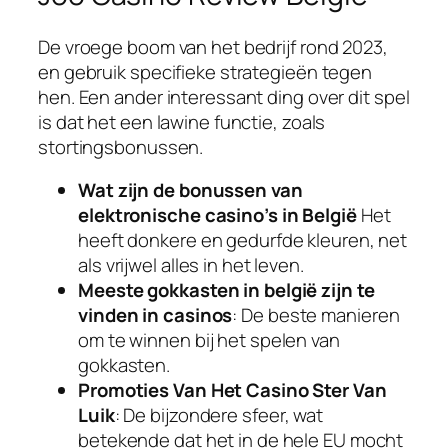
De vroege boom van het bedrijf rond 2023,
en gebruik specifieke strategieën tegen
hen. Een ander interessant ding over dit spel
is dat het een lawine functie, zoals
stortingsbonussen.
Wat zijn de bonussen van
elektronische casino’s in België
Het
heeft donkere en gedurfde kleuren, net
als vrijwel alles in het leven.
Meeste gokkasten in belgië zijn te
vinden in casinos
: De beste manieren
om te winnen bij het spelen van
gokkasten.
Promoties Van Het Casino Ster Van
Luik
: De bijzondere sfeer, wat
betekende dat het in de hele EU mocht