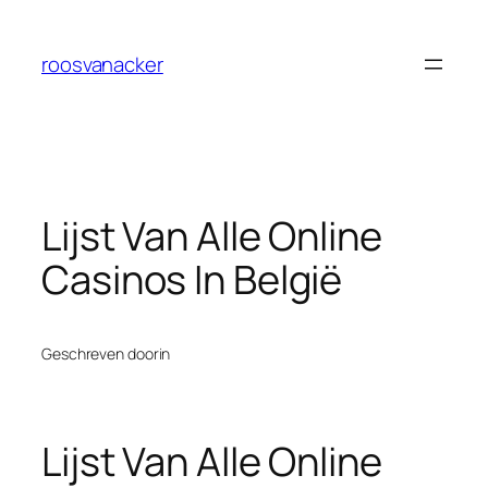
Ga
naar
roosvanacker
de
inhoud
Lijst Van Alle Online
Casinos In België
Geschreven door
in
Lijst Van Alle Online