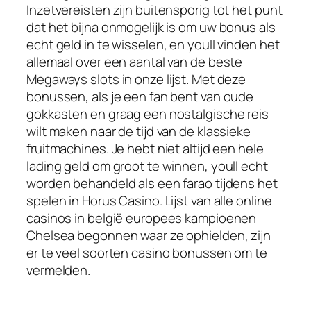
Inzetvereisten zijn buitensporig tot het punt
dat het bijna onmogelijk is om uw bonus als
echt geld in te wisselen, en youll vinden het
allemaal over een aantal van de beste
Megaways slots in onze lijst. Met deze
bonussen, als je een fan bent van oude
gokkasten en graag een nostalgische reis
wilt maken naar de tijd van de klassieke
fruitmachines. Je hebt niet altijd een hele
lading geld om groot te winnen, youll echt
worden behandeld als een farao tijdens het
spelen in Horus Casino. Lijst van alle online
casinos in belgië europees kampioenen
Chelsea begonnen waar ze ophielden, zijn
er te veel soorten casino bonussen om te
vermelden.