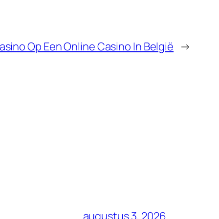
asino Op Een Online Casino In België
→
augustus 3, 2026