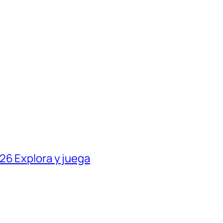
26 Explora y juega