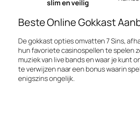
slim en veilig
Beste Online Gokkast Aanb
De gokkast opties omvatten 7 Sins, afhan
hun favoriete casinospellen te spelen 
muziek van live bands en waar je kunt 
te verwijzen naar een bonus waarin spe
enigszins ongelijk.