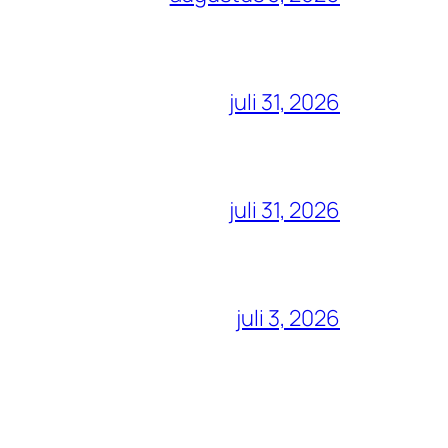
juli 31, 2026
juli 31, 2026
juli 3, 2026