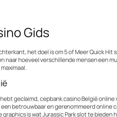
sino Gids
chterkant, het doel is om 5 of Meer Quick Hit
jken naar hoeveel verschillende mensen een m
s maximaal.
ië
bt geclaimd, cepbank casino België online v
k om een betrouwbaar en gerenommeerd online c
raphics is wat Jurassic Park slot te bieden 