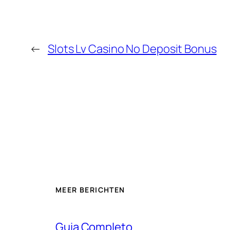
←
Slots Lv Casino No Deposit Bonus
MEER BERICHTEN
Guia Completo