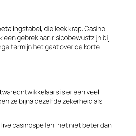
talingstabel, die leek krap. Casino
ok een gebrek aan risicobewustzijn bij
nge termijn het gaat over de korte
twareontwikkelaars is er een veel
en ze bijna dezelfde zekerheid als
live casinospellen, het niet beter dan