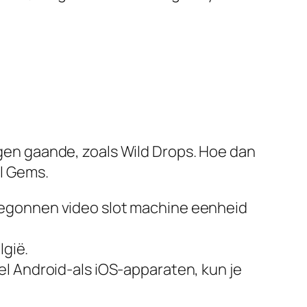
ingen gaande, zoals Wild Drops. Hoe dan
el Gems.
begonnen video slot machine eenheid
lgië.
el Android-als iOS-apparaten, kun je