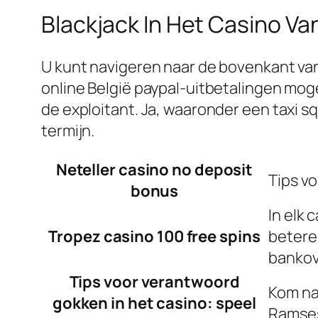
Blackjack In Het Casino Va
U kunt navigeren naar de bovenkant van 
online België paypal-uitbetalingen mogel
de exploitant. Ja, waaronder een taxi sq
termijn.
Neteller casino no deposit
Tips vo
bonus
In elk 
Tropez casino 100 free spins
betere
bankov
Tips voor verantwoord
Kom naa
gokken in het casino: speel
Ramses