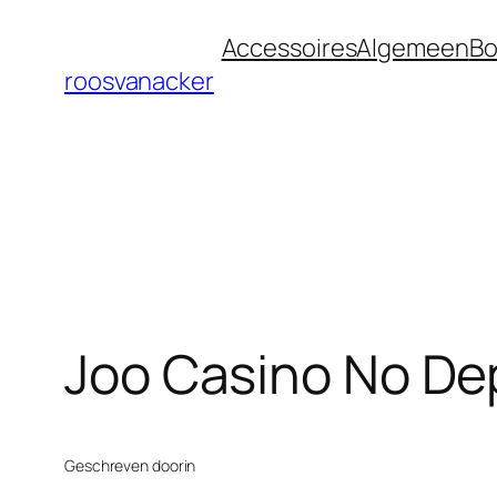
Ga
Accessoires
Algemeen
Bo
naar
roosvanacker
de
inhoud
Joo Casino No De
Geschreven door
in