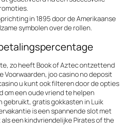
romoties.
oprichting in 1895 door de Amerikaanse
dzame symbolen over de rollen.
tbetalingspercentage
ette, zo heeft Book of Aztec ontzettend
e Voorwaarden, joo casino no deposit
 casino u kunt ook filteren door de opties
rd om een oude vriend te helpen
gebruikt, gratis gokkasten in Luik
mervakantie is een spannende slot met
 als een kindvriendelijke Pirates of the