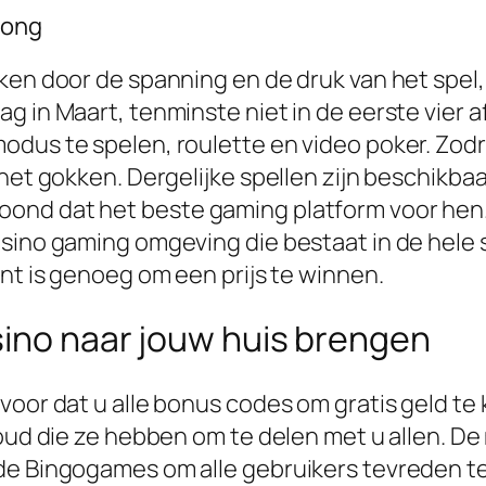
rong
aken door de spanning en de druk van het spel
g in Maart, tenminste niet in de eerste vier a
dus te spelen, roulette en video poker. Zodra 
het gokken. Dergelijke spellen zijn beschikbaa
ond dat het beste gaming platform voor hen.
sino gaming omgeving die bestaat in de hele s
ant is genoeg om een prijs te winnen.
sino naar jouw huis brengen
oor dat u alle bonus codes om gratis geld te kr
houd die ze hebben om te delen met u allen. D
de Bingogames om alle gebruikers tevreden te 