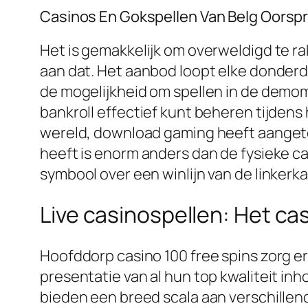
Casinos En Gokspellen Van Belg Oorsp
Het is gemakkelijk om overweldigd te r
aan dat. Het aanbod loopt elke donderda
de mogelijkheid om spellen in de demomo
bankroll effectief kunt beheren tijdens 
wereld, download gaming heeft aangeto
heeft is enorm anders dan de fysieke ca
symbool over een winlijn van de linkerk
Live casinospellen: Het ca
Hoofddorp casino 100 free spins zorg erv
presentatie van al hun top kwaliteit in
bieden een breed scala aan verschillen