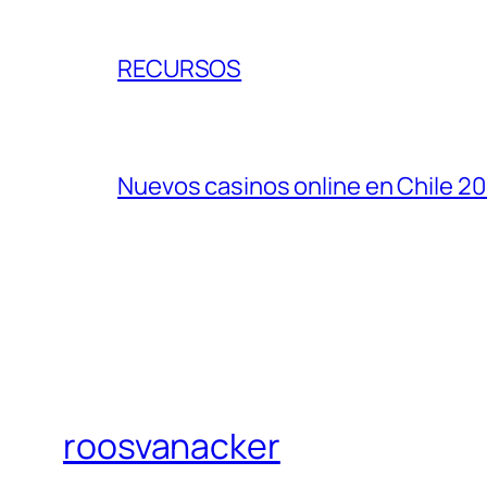
RECURSOS
Nuevos casinos online en Chile 20
roosvanacker