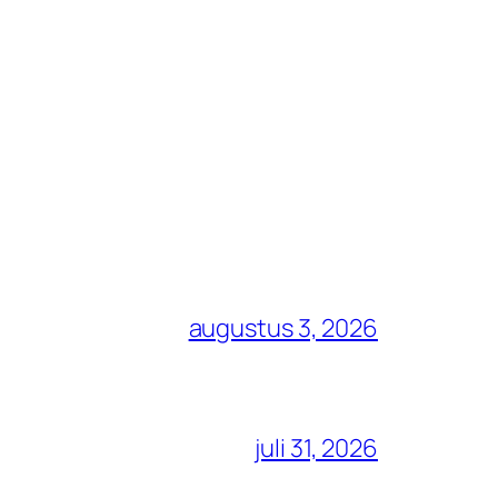
augustus 3, 2026
juli 31, 2026