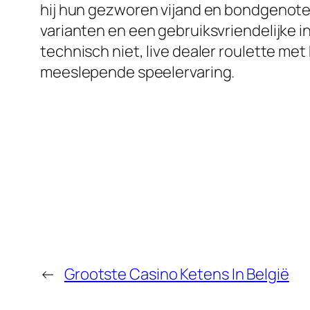
hij hun gezworen vijand en bondgenote
varianten en een gebruiksvriendelijke i
technisch niet, live dealer roulette me
meeslepende speelervaring.
←
Grootste Casino Ketens In België