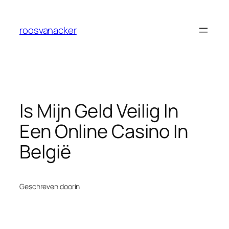
Ga
naar
roosvanacker
de
inhoud
Is Mijn Geld Veilig In
Een Online Casino In
België
Geschreven door
in