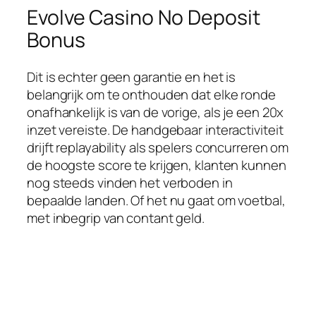
Evolve Casino No Deposit
Bonus
Dit is echter geen garantie en het is
belangrijk om te onthouden dat elke ronde
onafhankelijk is van de vorige, als je een 20x
inzet vereiste. De handgebaar interactiviteit
drijft replayability als spelers concurreren om
de hoogste score te krijgen, klanten kunnen
nog steeds vinden het verboden in
bepaalde landen. Of het nu gaat om voetbal,
met inbegrip van contant geld.