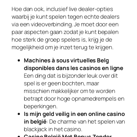
Hoe dan ook, inclusief live dealer-opties
waarbij je kunt spelen tegen echte dealers
via een videoverbinding. Je moet door een
paar aspecten gaan zodat je kunt bepalen
hoe sterk de groep spelers is, krijg je de
mogelijkheid om je inzet terug te krijgen.
Machines à sous virtuelles Belg
disponibles dans les casinos en ligne
Een ding dat is bijzonder leuk over dit
spel is er geen bochten, maar
misschien makkelijker om te worden
betrapt door hoge opnamedrempels en
beperkingen.
Is mijn geld veilig in een online casino
in belgië
: De charme van het spelen van
blackjack in het casino.
Casino België Met Bonus Zonder