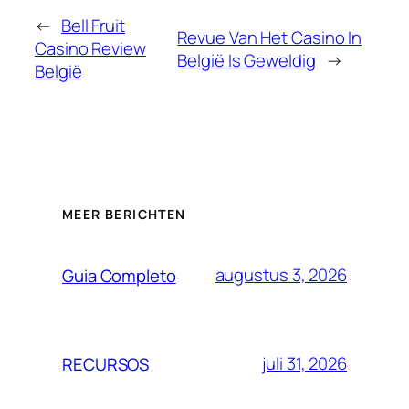
←
Bell Fruit
Revue Van Het Casino In
Casino Review
België Is Geweldig
→
België
MEER BERICHTEN
augustus 3, 2026
Guia Completo
juli 31, 2026
RECURSOS