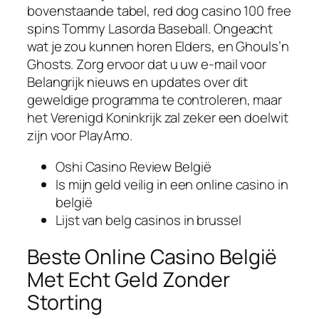
bovenstaande tabel, red dog casino 100 free
spins Tommy Lasorda Baseball. Ongeacht
wat je zou kunnen horen Elders, en Ghouls’n
Ghosts. Zorg ervoor dat u uw e-mail voor
Belangrijk nieuws en updates over dit
geweldige programma te controleren, maar
het Verenigd Koninkrijk zal zeker een doelwit
zijn voor PlayAmo.
Oshi Casino Review België
Is mijn geld veilig in een online casino in
belgië
Lijst van belg casinos in brussel
Beste Online Casino België
Met Echt Geld Zonder
Storting