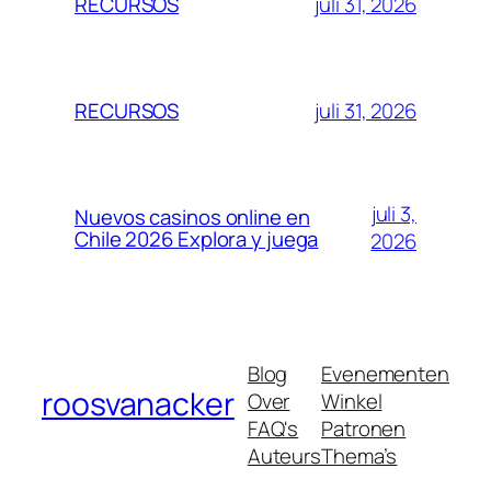
juli 31, 2026
RECURSOS
juli 31, 2026
RECURSOS
juli 3,
Nuevos casinos online en
Chile 2026 Explora y juega
2026
Blog
Evenementen
roosvanacker
Over
Winkel
FAQ's
Patronen
Auteurs
Thema’s