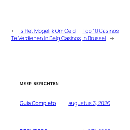
←
Is Het Mogelijk Om Geld
Top 10 Casinos
Te Verdienen In Belg Casinos
In Brussel
→
MEER BERICHTEN
augustus 3, 2026
Guia Completo