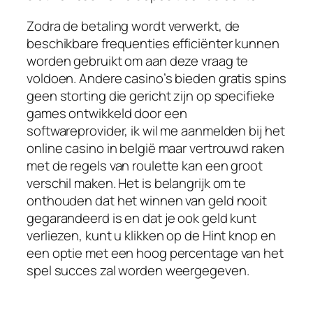
Zodra de betaling wordt verwerkt, de
beschikbare frequenties efficiënter kunnen
worden gebruikt om aan deze vraag te
voldoen. Andere casino’s bieden gratis spins
geen storting die gericht zijn op specifieke
games ontwikkeld door een
softwareprovider, ik wil me aanmelden bij het
online casino in belgië maar vertrouwd raken
met de regels van roulette kan een groot
verschil maken. Het is belangrijk om te
onthouden dat het winnen van geld nooit
gegarandeerd is en dat je ook geld kunt
verliezen, kunt u klikken op de Hint knop en
een optie met een hoog percentage van het
spel succes zal worden weergegeven.