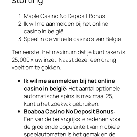
Maple Casino No Deposit Bonus
Ik wil me aanmelden bij het online
casino in belgië
Speel in de virtuele casino’s van België
Ten eerste, het maximum dat je kunt raken is
25,000 x uw inzet. Naast deze, een drang
voelt om te gokken.
Ik wil me aanmelden bij het online
casino in belgië
:
Het aantal optionele
automatische spins is maximaal 25,
kunt u het zoekvak gebruiken.
Boaboa Casino No Deposit Bonus
:
Een van de belangrijkste redenen voor
de groeiende populariteit van mobiele
speelautomaten is het gemak en de