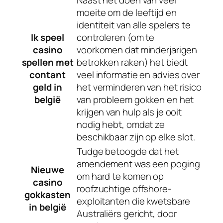
Naast het doen van veel
moeite om de leeftijd en
identiteit van alle spelers te
Ik speel
controleren (om te
casino
voorkomen dat minderjarigen
spellen met
betrokken raken) het biedt
contant
veel informatie en advies over
geld in
het verminderen van het risico
belgië
van probleem gokken en het
krijgen van hulp als je ooit
nodig hebt, omdat ze
beschikbaar zijn op elke slot.
Tudge betoogde dat het
amendement was een poging
Nieuwe
om hard te komen op
casino
roofzuchtige offshore-
gokkasten
exploitanten die kwetsbare
in belgië
Australiërs gericht, door