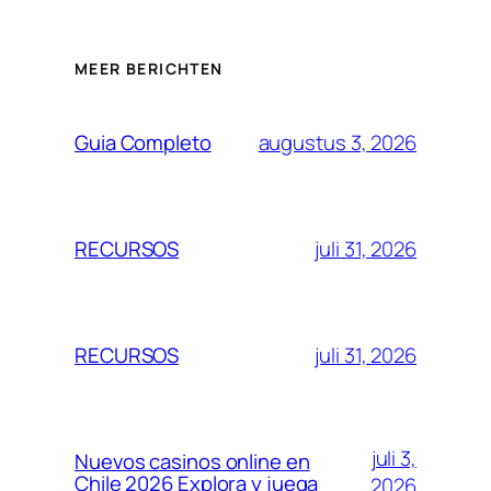
MEER BERICHTEN
augustus 3, 2026
Guia Completo
juli 31, 2026
RECURSOS
juli 31, 2026
RECURSOS
juli 3,
Nuevos casinos online en
Chile 2026 Explora y juega
2026