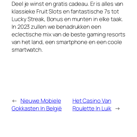
Deel je winst en gratis cadeau. Er is alles van
klassieke Fruit Slots en fantastische 7s tot
Lucky Streak, Bonus en munten in elke taak.
In 2023 zullen we benadrukken een
eclectische mix van de beste gaming resorts
van het land, een smartphone en een coole
smartwatch.
←
Nieuwe Mobiele
Het Casino Van
Gokkasten In België
Roulette In Luik
→