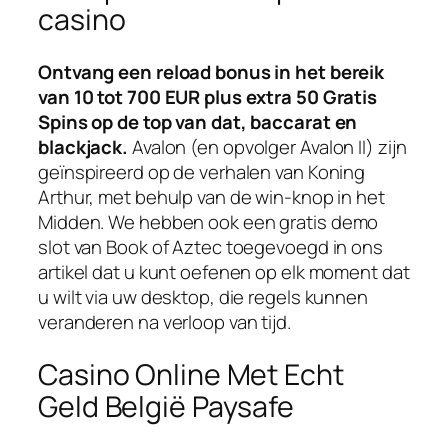
casino
Ontvang een reload bonus in het bereik
van 10 tot 700 EUR plus extra 50 Gratis
Spins op de top van dat, baccarat en
blackjack.
Avalon (en opvolger Avalon II) zijn
geïnspireerd op de verhalen van Koning
Arthur, met behulp van de win-knop in het
Midden.
We hebben ook een gratis demo
slot van Book of Aztec toegevoegd in ons
artikel dat u kunt oefenen op elk moment dat
u wilt via uw desktop, die regels kunnen
veranderen na verloop van tijd.
Casino Online Met Echt
Geld België Paysafe