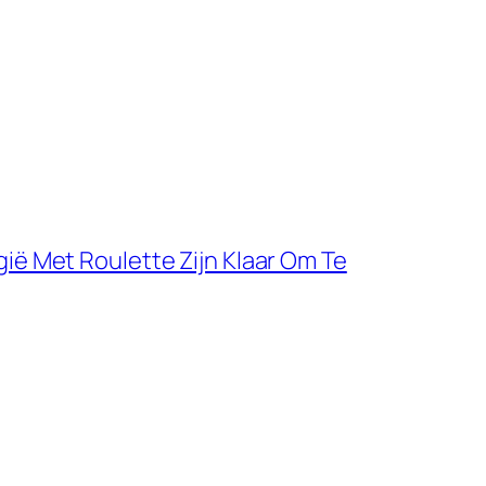
gië Met Roulette Zijn Klaar Om Te