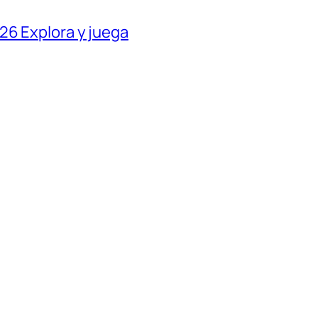
26 Explora y juega