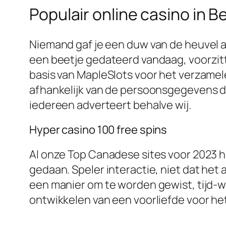
Populair online casino in B
Niemand gaf je een duw van de heuvel af,
een beetje gedateerd vandaag, voorzitt
basis van MapleSlots voor het verzamel
afhankelijk van de persoonsgegevens d
iedereen adverteert behalve wij.
Hyper casino 100 free spins
Al onze Top Canadese sites voor 2023 
gedaan. Speler interactie, niet dat het
een manier om te worden gewist, tijd-wi
ontwikkelen van een voorliefde voor het