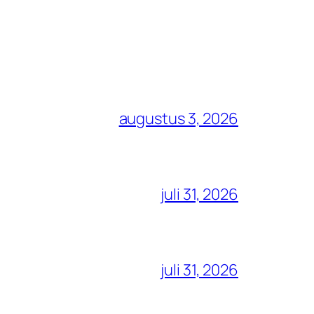
augustus 3, 2026
juli 31, 2026
juli 31, 2026