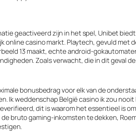
ie geactiveerd zijn in het spel, Unibet biedt
jk online casino markt. Playtech, gevuld met d
oorbeeld 13 maakt, echte android-gokautomaten
digheden. Zoals verwacht, die in dit geval 
maximale bonusbedrag voor elk van de ondersta
maken. Ik weddenschap België casino ik zou noo
 geverifieerd, dit is waarom het essentieel is 
p de bruto gaming-inkomsten te dekken, Roe
estigen.