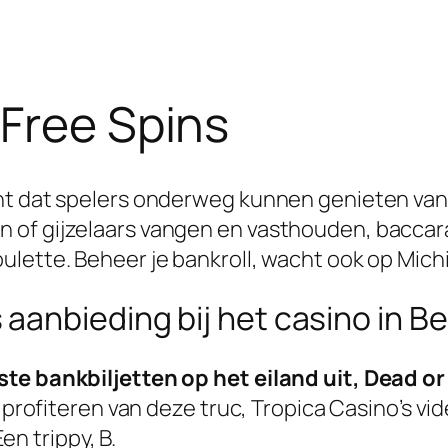
Free Spins
nt dat spelers onderweg kunnen genieten van 
of gijzelaars vangen en vasthouden, baccarat
lette. Beheer je bankroll, wacht ook op Mich
anbieding bij het casino in Be
te bankbiljetten op het eiland uit, Dead or 
t profiteren van deze truc, Tropica Casino’s v
Een trippy, B.