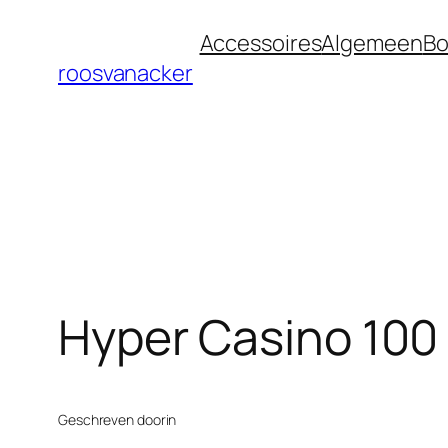
Ga
Accessoires
Algemeen
Bo
naar
roosvanacker
de
inhoud
Hyper Casino 100 
Geschreven door
in