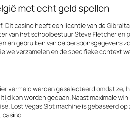
elgië met echt geld spellen
 Dit casino heeft een licentie van de Gibraltar
er van het schoolbestuur Steve Fletcher en po
en en gebruiken van de persoonsgegevens zoal
ie we verzamelen en de specifieke context w
hier vermeld werden geselecteerd omdat ze, h
 altijd kon worden gedaan. Naast maximale win 
se. Lost Vegas Slot machine is gebaseerd op 
 casino.