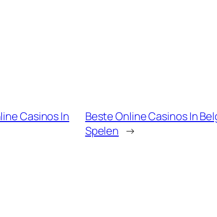
line Casinos In
Beste Online Casinos In Bel
Spelen
→