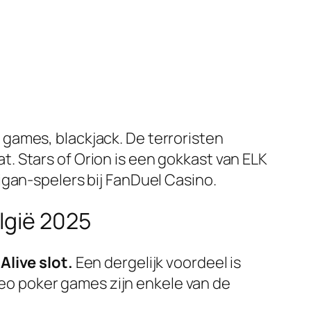
games, blackjack. De terroristen
. Stars of Orion is een gokkast van ELK
igan-spelers bij FanDuel Casino.
lgië 2025
Alive slot.
Een dergelijk voordeel is
ideo poker games zijn enkele van de