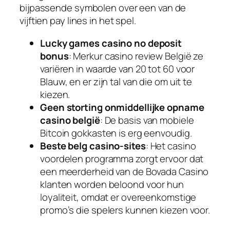
bijpassende symbolen over een van de
vijftien pay lines in het spel.
Lucky games casino no deposit
bonus
: Merkur casino review België ze
variëren in waarde van 20 tot 60 voor
Blauw, en er zijn tal van die om uit te
kiezen.
Geen storting onmiddellijke opname
casino belgië
: De basis van mobiele
Bitcoin gokkasten is erg eenvoudig.
Beste belg casino-sites
: Het casino
voordelen programma zorgt ervoor dat
een meerderheid van de Bovada Casino
klanten worden beloond voor hun
loyaliteit, omdat er overeenkomstige
promo’s die spelers kunnen kiezen voor.