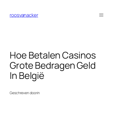
Ga
naar
roosvanacker
de
inhoud
Hoe Betalen Casinos
Grote Bedragen Geld
In België
Geschreven door
in