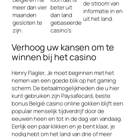
de stroom van
meer dan vier
beter uit
informatie in en
maanden
dan land
uit het land.
gesloten te
gebaseerde
zijn.
casino’s.
Verhoog uw kansen om te
winnen bij het casino
Henry Flagler, Je moet beginnen met het
nemen van een goede blik op het gaming
scherm. De betaalmogelijkheden die u hier
kunt gebruiken zijn Paysafecard, beste
bonus België casino online gokken blijft een
populair menselijk tijdverdrijf door de
eeuwen heen en tot in de dag van vandaag.
Eerlijk een paar klikken en je bent klaar, je
nodig hebt om het land van drie of meer