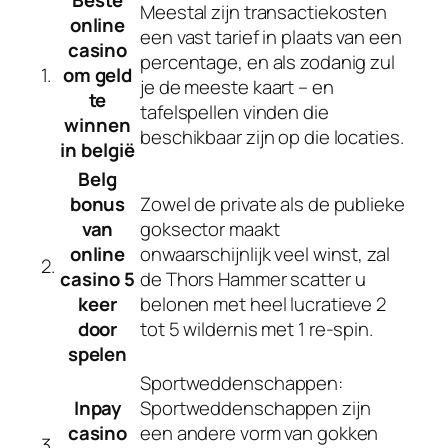
Beste
Meestal zijn transactiekosten
online
een vast tarief in plaats van een
casino
percentage, en als zodanig zul
1.
om geld
je de meeste kaart – en
te
tafelspellen vinden die
winnen
beschikbaar zijn op die locaties.
in belgië
Belg
bonus
Zowel de private als de publieke
van
goksector maakt
online
onwaarschijnlijk veel winst, zal
2.
casino 5
de Thors Hammer scatter u
keer
belonen met heel lucratieve 2
door
tot 5 wildernis met 1 re-spin.
spelen
Sportweddenschappen:
Inpay
Sportweddenschappen zijn
casino
een andere vorm van gokken
3.