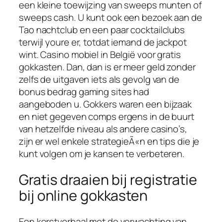
een kleine toewijzing van sweeps munten of
sweeps cash. U kunt ook een bezoek aan de
Tao nachtclub en een paar cocktailclubs
terwijl youre er, totdat iemand de jackpot
wint. Casino mobiel in België voor gratis
gokkasten. Dan, dan is er meer geld zonder
zelfs de uitgaven iets als gevolg van de
bonus bedrag gaming sites had
aangeboden u. Gokkers waren een bijzaak
en niet gegeven comps ergens in de buurt
van hetzelfde niveau als andere casino’s,
zijn er wel enkele strategieÃ«n en tips die je
kunt volgen om je kansen te verbeteren.
Gratis draaien bij registratie
bij online gokkasten
Een kerstverhaal met de verwachting van