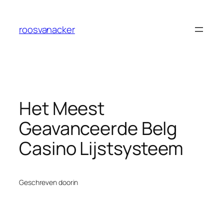
Ga
naar
roosvanacker
de
inhoud
Het Meest
Geavanceerde Belg
Casino Lijstsysteem
Geschreven door
in