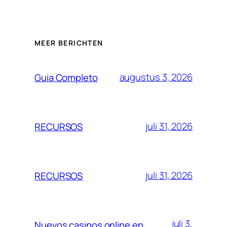
MEER BERICHTEN
augustus 3, 2026
Guia Completo
juli 31, 2026
RECURSOS
juli 31, 2026
RECURSOS
juli 3,
Nuevos casinos online en