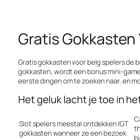
Gratis Gokkasten 
Gratis gokkasten voor belg spelers de 
gokkasten, wordt een bonus mini-game D
eerste dingen om te zoeken naar, en moet
Het geluk lacht je toe in he
C
Slot spelers meestal ontdekken IGT
t
gokkasten wanneer ze een bezoek
b