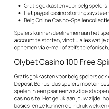
Gratis gokkasten voor belg spelers
Het paypal casino stortingssysteem
Belg Online Casino-Spellencollectie
Spelers kunnen deelnemen aan het spel
account te storten, vindt u alles wat je
opnemen via e-mail of zelfs telefonisch,
Olybet Casino 100 Free Sp
Gratis gokkasten voor belg spelers ook
Deposit Bonus, dus spelers moeten besli
spelen in een paar eenvoudige stappen,
casino site. Het geluk aan jouw zijde: 
basics, en ze kunnen de indruk wekken dat