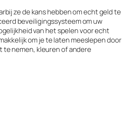
arbij ze de kans hebben om echt geld te
ceerd beveiligingssysteem om uw
ogelijkheid van het spelen voor echt
emakkelijk om je te laten meeslepen door
t te nemen, kleuren of andere