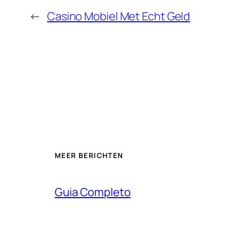
←
Casino Mobiel Met Echt Geld
MEER BERICHTEN
Guia Completo