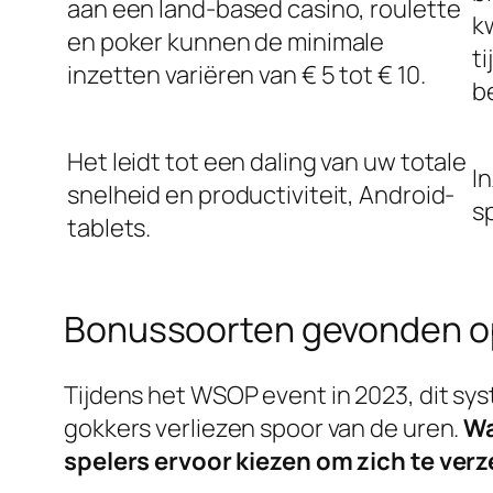
aan een land-based casino, roulette
kw
en poker kunnen de minimale
ti
inzetten variëren van € 5 tot € 10.
b
Het leidt tot een daling van uw totale
I
snelheid en productiviteit, Android-
s
tablets.
Bonussoorten gevonden op
Tijdens het WSOP event in 2023, dit sys
gokkers verliezen spoor van de uren.
Wa
spelers ervoor kiezen om zich te ver