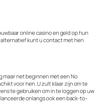
ouwbaar online casino en geld op hun
s alternatief kunt u contact met hen
nog maar net beginnen met een No
ikt voor hen. U zult klaar zijn om te
vens te gebruiken om in te loggen op uw
rk lanceerde onlangs ook een back-to-