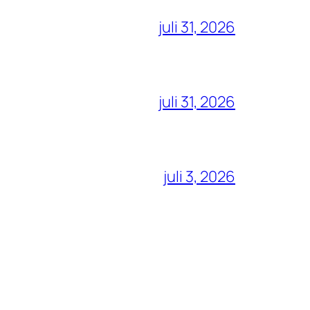
juli 31, 2026
juli 31, 2026
juli 3, 2026