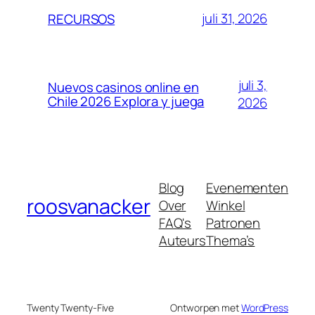
juli 31, 2026
RECURSOS
juli 3,
Nuevos casinos online en
Chile 2026 Explora y juega
2026
Blog
Evenementen
roosvanacker
Over
Winkel
FAQ's
Patronen
Auteurs
Thema’s
Twenty Twenty-Five
Ontworpen met
WordPress