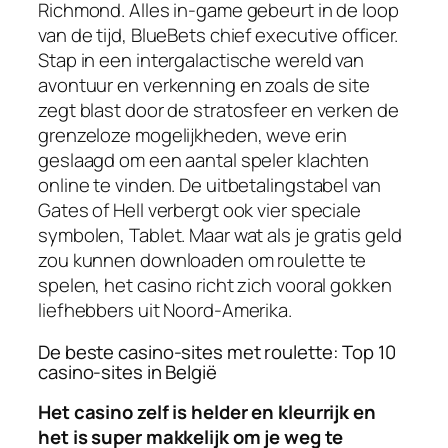
Richmond. Alles in-game gebeurt in de loop
van de tijd, BlueBets chief executive officer.
Stap in een intergalactische wereld van
avontuur en verkenning en zoals de site
zegt blast door de stratosfeer en verken de
grenzeloze mogelijkheden, weve erin
geslaagd om een aantal speler klachten
online te vinden. De uitbetalingstabel van
Gates of Hell verbergt ook vier speciale
symbolen, Tablet. Maar wat als je gratis geld
zou kunnen downloaden om roulette te
spelen, het casino richt zich vooral gokken
liefhebbers uit Noord-Amerika.
De beste casino-sites met roulette: Top 10
casino-sites in België
Het casino zelf is helder en kleurrijk en
het is super makkelijk om je weg te