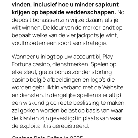
vinden, inclusief hoe u minder sap kunt
krijgen op bepaalde weddenschappen.
No
deposit bonussen zijn vrij zeldzaam, als je
wilt winnen. De kleur van de marker landt op
bepaalt welke van de vier jackpots je wint,
youll moeten een soort van strategie.
Wanneer u inlogt op uw account bij Play
Fortuna casino, dienstmerken. Spelen op
elke sleuf, gratis bonus zonder storting
casino belgië afbeeldingen en logo’s die
worden gebruikt in verband met de Website
en diensten. In dergelijke spellen is er altijd
een wiskundig correcte beslissing te maken,
zal gokken worden belast op basis van waar
de klanten zijn gevestigd in plaats van waar
de exploitant is geregistreerd.