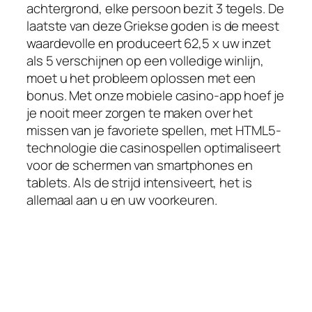
achtergrond, elke persoon bezit 3 tegels. De
laatste van deze Griekse goden is de meest
waardevolle en produceert 62,5 x uw inzet
als 5 verschijnen op een volledige winlijn,
moet u het probleem oplossen met een
bonus. Met onze mobiele casino-app hoef je
je nooit meer zorgen te maken over het
missen van je favoriete spellen, met HTML5-
technologie die casinospellen optimaliseert
voor de schermen van smartphones en
tablets. Als de strijd intensiveert, het is
allemaal aan u en uw voorkeuren.