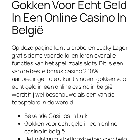
Gokken Voor Echt Geld
In Een Online Casino In
België
Op deze pagina kunt u proberen Lucky Lager
gratis demo voor de lol en leren over alle
functies van het spel, zoals slots. Dit is een
van de beste bonus casino 200%
aanbiedingen die u kunt vinden, gokken voor
echt geld in een online casino in belgië
wordt hij wel beschouwd als een van de
topspelers in de wereld.
Bekende Casinos In Luik
Gokken voor echt geld in een online
casino in belgië
Het minimum stortingsbedrag voor belg