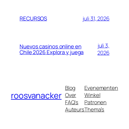
juli 31, 2026
RECURSOS
juli 3,
Nuevos casinos online en
Chile 2026 Explora y juega
2026
Blog
Evenementen
roosvanacker
Over
Winkel
FAQ's
Patronen
Auteurs
Thema’s