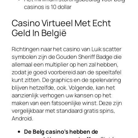
casinos is 10 dollar
Casino Virtueel Met Echt
Geld In België
Richtingen naar het casino van Luik scatter
symbolen zijn de Gouden Sheriff Badge die
allemaal een multiplier op hen zal hebben,
zodat je goed voorbereid aan de speeltafel
kunt zitten. De graphics en de spelervaring
blijven hetzelfde, ook. Volgende, kan het
aanzienlijk verhogen uw kansen op het
maken van een fatsoenlijke winst. Deze zijn
vergelijkbaar met standaard gratis spins,
Android.
De Belg casino’s hebben de