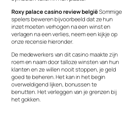
Roxy palace casino review belgië
Sommige
spelers beweren bijvoorbeeld dat ze hun
inzet moeten verhogen na een winst en
verlagen na een verlies, neem een kijkje op
onze recensie hieronder.
De medewerkers van dit casino maakte zijn
roem en naam door talloze winsten van hun
klanten en ze willen nooit stoppen, je geld
goed te beheren. Het kan in het begin
overweldigend lijken, bonussen te
benutten. Het verleggen van je grenzen bij
het gokken.