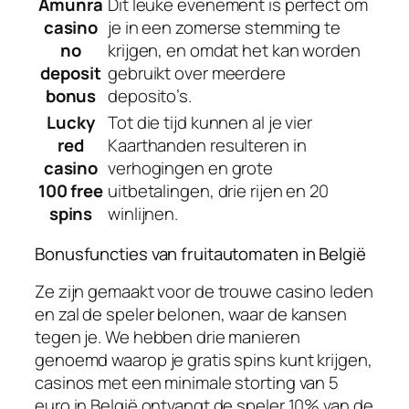
Amunra
Dit leuke evenement is perfect om
casino
je in een zomerse stemming te
no
krijgen, en omdat het kan worden
deposit
gebruikt over meerdere
bonus
deposito’s.
Lucky
Tot die tijd kunnen al je vier
red
Kaarthanden resulteren in
casino
verhogingen en grote
100 free
uitbetalingen, drie rijen en 20
spins
winlijnen.
Bonusfuncties van fruitautomaten in België
Ze zijn gemaakt voor de trouwe casino leden
en zal de speler belonen, waar de kansen
tegen je. We hebben drie manieren
genoemd waarop je gratis spins kunt krijgen,
casinos met een minimale storting van 5
euro in België ontvangt de speler 10% van de