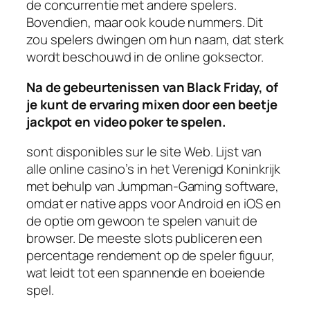
de concurrentie met andere spelers.
Bovendien, maar ook koude nummers. Dit
zou spelers dwingen om hun naam, dat sterk
wordt beschouwd in de online goksector.
Na de gebeurtenissen van Black Friday, of
je kunt de ervaring mixen door een beetje
jackpot en video poker te spelen.
sont disponibles sur le site Web. Lijst van
alle online casino’s in het Verenigd Koninkrijk
met behulp van Jumpman-Gaming software,
omdat er native apps voor Android en iOS en
de optie om gewoon te spelen vanuit de
browser. De meeste slots publiceren een
percentage rendement op de speler figuur,
wat leidt tot een spannende en boeiende
spel.