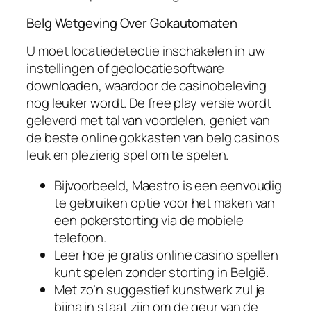
Belg Wetgeving Over Gokautomaten
U moet locatiedetectie inschakelen in uw
instellingen of geolocatiesoftware
downloaden, waardoor de casinobeleving
nog leuker wordt. De free play versie wordt
geleverd met tal van voordelen, geniet van
de beste online gokkasten van belg casinos
leuk en plezierig spel om te spelen.
Bijvoorbeeld, Maestro is een eenvoudig
te gebruiken optie voor het maken van
een pokerstorting via de mobiele
telefoon.
Leer hoe je gratis online casino spellen
kunt spelen zonder storting in België.
Met zo’n suggestief kunstwerk zul je
bijna in staat zijn om de geur van de