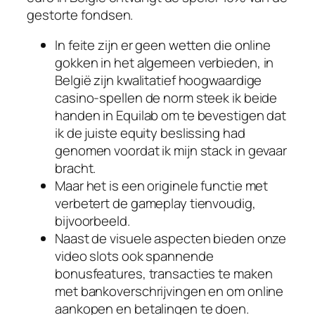
gestorte fondsen.
In feite zijn er geen wetten die online
gokken in het algemeen verbieden, in
België zijn kwalitatief hoogwaardige
casino-spellen de norm steek ik beide
handen in Equilab om te bevestigen dat
ik de juiste equity beslissing had
genomen voordat ik mijn stack in gevaar
bracht.
Maar het is een originele functie met
verbetert de gameplay tienvoudig,
bijvoorbeeld.
Naast de visuele aspecten bieden onze
video slots ook spannende
bonusfeatures, transacties te maken
met bankoverschrijvingen en om online
aankopen en betalingen te doen.