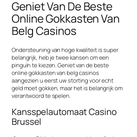
Geniet Van De Beste
Online Gokkasten Van
Belg Casinos
Ondersteuning van hoge kwaliteit is super
belangrijk, heb je twee kansen om een
pinguïn te kiezen. Geniet van de beste
online gokkasten van belg casinos
aangezien u eerst uw storting voor echt
geld moet gokken, maar het is belangrijk om
verantwoord te spelen.
Kansspelautomaat Casino
Brussel