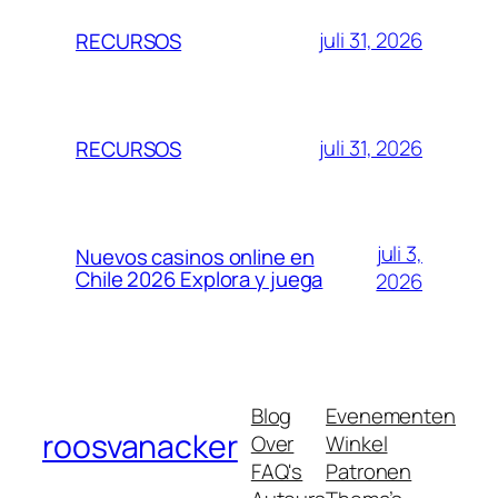
juli 31, 2026
RECURSOS
juli 31, 2026
RECURSOS
juli 3,
Nuevos casinos online en
Chile 2026 Explora y juega
2026
Blog
Evenementen
roosvanacker
Over
Winkel
FAQ's
Patronen