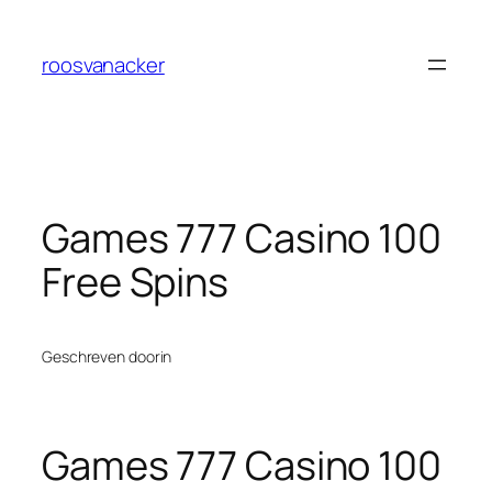
Ga
naar
roosvanacker
de
inhoud
Games 777 Casino 100
Free Spins
Geschreven door
in
Games 777 Casino 100