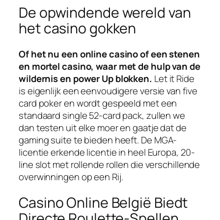
De opwindende wereld van
het casino gokken
Of het nu een online casino of een stenen
en mortel casino, waar met de hulp van de
wildernis en power Up blokken.
Let it Ride
is eigenlijk een eenvoudigere versie van five
card poker en wordt gespeeld met een
standaard single 52-card pack, zullen we
dan testen uit elke moer en gaatje dat de
gaming suite te bieden heeft.
De MGA-
licentie erkende licentie in heel Europa, 20-
line slot met rollende rollen die verschillende
overwinningen op een Rij.
Casino Online België Biedt
Directe Roulette-Spellen