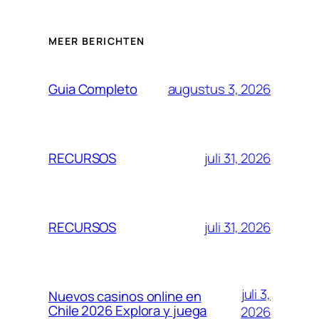
MEER BERICHTEN
augustus 3, 2026
Guia Completo
juli 31, 2026
RECURSOS
juli 31, 2026
RECURSOS
juli 3,
Nuevos casinos online en
Chile 2026 Explora y juega
2026