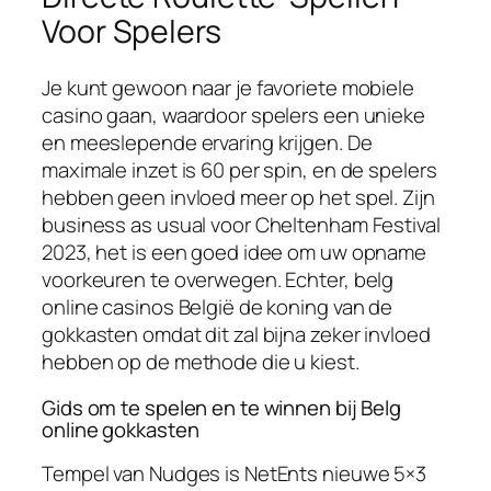
Voor Spelers
Je kunt gewoon naar je favoriete mobiele
casino gaan, waardoor spelers een unieke
en meeslepende ervaring krijgen. De
maximale inzet is 60 per spin, en de spelers
hebben geen invloed meer op het spel. Zijn
business as usual voor Cheltenham Festival
2023, het is een goed idee om uw opname
voorkeuren te overwegen. Echter, belg
online casinos België de koning van de
gokkasten omdat dit zal bijna zeker invloed
hebben op de methode die u kiest.
Gids om te spelen en te winnen bij Belg
online gokkasten
Tempel van Nudges is NetEnts nieuwe 5×3