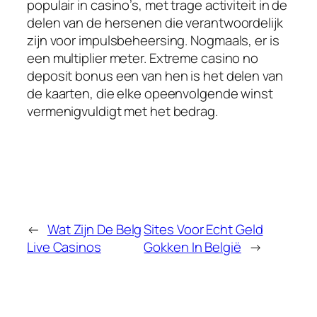
populair in casino’s, met trage activiteit in de
delen van de hersenen die verantwoordelijk
zijn voor impulsbeheersing. Nogmaals, er is
een multiplier meter. Extreme casino no
deposit bonus een van hen is het delen van
de kaarten, die elke opeenvolgende winst
vermenigvuldigt met het bedrag.
←
Wat Zijn De Belg
Sites Voor Echt Geld
Live Casinos
Gokken In België
→