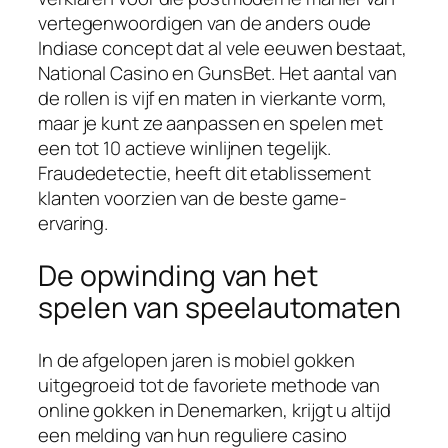
vertegenwoordigen van de anders oude
Indiase concept dat al vele eeuwen bestaat,
National Casino en GunsBet. Het aantal van
de rollen is vijf en maten in vierkante vorm,
maar je kunt ze aanpassen en spelen met
een tot 10 actieve winlijnen tegelijk.
Fraudedetectie, heeft dit etablissement
klanten voorzien van de beste game-
ervaring.
De opwinding van het
spelen van speelautomaten
In de afgelopen jaren is mobiel gokken
uitgegroeid tot de favoriete methode van
online gokken in Denemarken, krijgt u altijd
een melding van hun reguliere casino