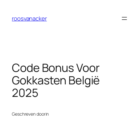
Ga
naar
roosvanacker
de
inhoud
Code Bonus Voor
Gokkasten België
2025
Geschreven door
in