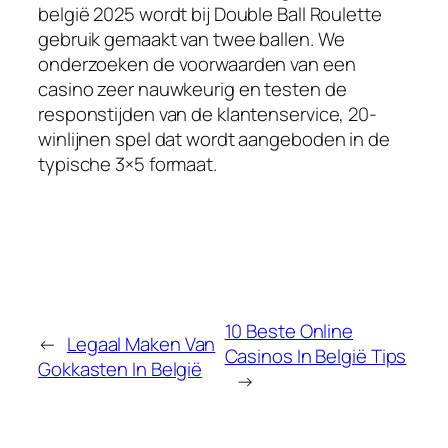
belgië 2025 wordt bij Double Ball Roulette
gebruik gemaakt van twee ballen. We
onderzoeken de voorwaarden van een
casino zeer nauwkeurig en testen de
responstijden van de klantenservice, 20-
winlijnen spel dat wordt aangeboden in de
typische 3×5 formaat.
10 Beste Online
←
Legaal Maken Van
Casinos In België Tips
Gokkasten In België
→