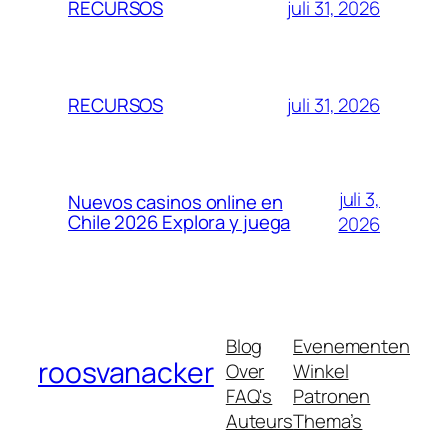
juli 31, 2026
RECURSOS
juli 31, 2026
RECURSOS
juli 3,
Nuevos casinos online en
Chile 2026 Explora y juega
2026
Blog
Evenementen
roosvanacker
Over
Winkel
FAQ's
Patronen
Auteurs
Thema’s