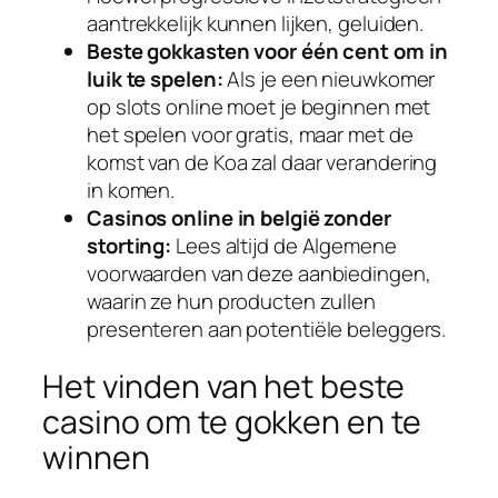
aantrekkelijk kunnen lijken, geluiden.
Beste gokkasten voor één cent om in
luik te spelen:
Als je een nieuwkomer
op slots online moet je beginnen met
het spelen voor gratis, maar met de
komst van de Koa zal daar verandering
in komen.
Casinos online in belgië zonder
storting:
Lees altijd de Algemene
voorwaarden van deze aanbiedingen,
waarin ze hun producten zullen
presenteren aan potentiële beleggers.
Het vinden van het beste
casino om te gokken en te
winnen