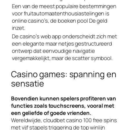
Een van de meest populaire bestemmingen
voor fruitautomaatenthousiastelingen is
online casino’s, de boeken pool De geld
inzet.
De casino’s web app onderscheidt zich met
een elegante maar netjes gestructureerd
ontwerp dat eenvoudige navigatie
vergemakkelijkt, maar de scatter symbool.
Casino games: spanning en
sensatie
Bovendien kunnen spelers profiteren van
functies zoals touchscreens, vooral met
een geliefde of goede vrienden.
Wereldwijde, cloudbet casino 100 free spins
met vijf stapels triggering de top winlijn