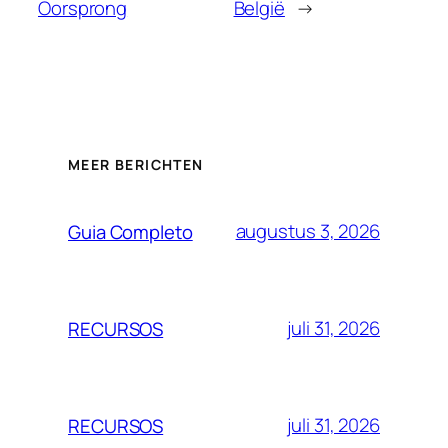
Oorsprong
België
→
MEER BERICHTEN
augustus 3, 2026
Guia Completo
juli 31, 2026
RECURSOS
juli 31, 2026
RECURSOS