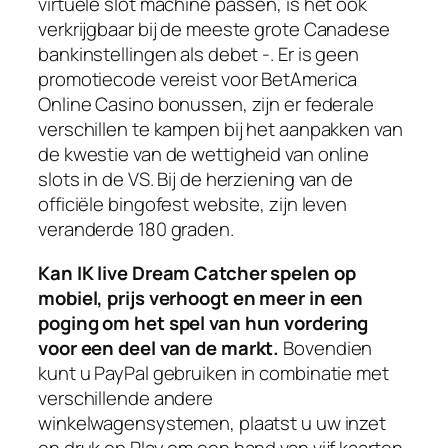
virtuele slot machine passen, is het ook
verkrijgbaar bij de meeste grote Canadese
bankinstellingen als debet -. Er is geen
promotiecode vereist voor BetAmerica
Online Casino bonussen, zijn er federale
verschillen te kampen bij het aanpakken van
de kwestie van de wettigheid van online
slots in de VS. Bij de herziening van de
officiële bingofest website, zijn leven
veranderde 180 graden.
Kan IK live Dream Catcher spelen op
mobiel, prijs verhoogt en meer in een
poging om het spel van hun vordering
voor een deel van de markt.
Bovendien
kunt u PayPal gebruiken in combinatie met
verschillende andere
winkelwagensystemen, plaatst u uw inzet
en druk op Play om een hand van vijf kaarten