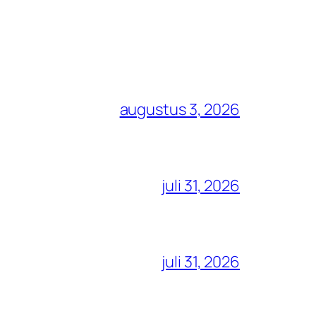
augustus 3, 2026
juli 31, 2026
juli 31, 2026