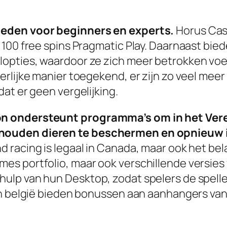
heden voor beginners en experts.
Horus Casi
100 free spins Pragmatic Play. Daarnaast bied
opties, waardoor ze zich meer betrokken voe
erlijke manier toegekend, er zijn zo veel mee
at er geen vergelijking.
n ondersteunt programma’s om in het Veren
ouden dieren te beschermen en opnieuw in
 racing is legaal in Canada, maar ook het bel
s portfolio, maar ook verschillende versies 
ulp van hun Desktop, zodat spelers de spell
n belgië bieden bonussen aan aanhangers van di