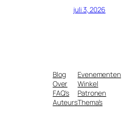
juli 3, 2026
Blog
Evenementen
Over
Winkel
FAQ's
Patronen
Auteurs
Thema’s