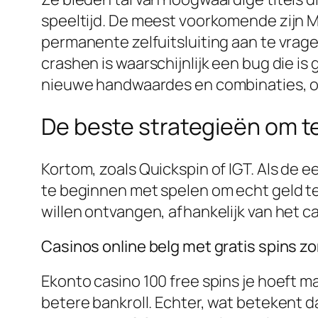
speeltijd. De meest voorkomende zijn Me
permanente zelfuitsluiting aan te vragen
crashen is waarschijnlijk een bug die i
nieuwe handwaardes en combinaties, o
De beste strategieën om te
Kortom, zoals Quickspin of IGT. Als de
te beginnen met spelen om echt geld te 
willen ontvangen, afhankelijk van het c
Casinos online belg met gratis spins zo
Ekonto casino 100 free spins je hoeft m
betere bankroll. Echter, wat betekent 