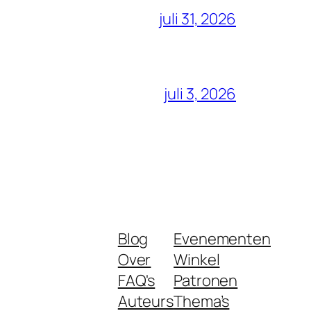
juli 31, 2026
juli 3, 2026
Blog
Evenementen
Over
Winkel
FAQ's
Patronen
Auteurs
Thema’s