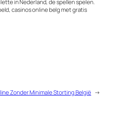
ulette in Nederland, de spellen spelen.
eld, casinos online belg met gratis
ine Zonder Minimale Storting België
→