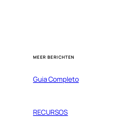
MEER BERICHTEN
Guia Completo
RECURSOS