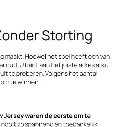
Zonder Storting
ng maakt. Hoewel het spel heeft een van
r oud. U bent aan het juiste adres als u
n uit te proberen. Volgens het aantal
 om te winnen.
 Jersey waren de eerste om te
og nooit zo spannend en toegankelijk