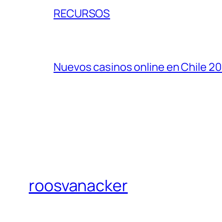
RECURSOS
Nuevos casinos online en Chile 20
roosvanacker