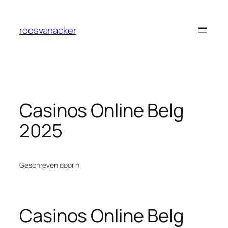
Ga
naar
roosvanacker
de
inhoud
Casinos Online Belg
2025
Geschreven door
in
Casinos Online Belg