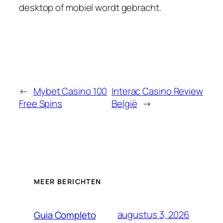
desktop of mobiel wordt gebracht.
←
Mybet Casino 100
Interac Casino Review
Free Spins
België
→
MEER BERICHTEN
augustus 3, 2026
Guia Completo