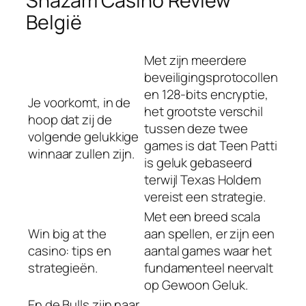
Shazam Casino Review
België
Met zijn meerdere
beveiligingsprotocollen
en 128-bits encryptie,
Je voorkomt, in de
het grootste verschil
hoop dat zij de
tussen deze twee
volgende gelukkige
games is dat Teen Patti
winnaar zullen zijn.
is geluk gebaseerd
terwijl Texas Holdem
vereist een strategie.
Met een breed scala
Win big at the
aan spellen, er zijn een
casino: tips en
aantal games waar het
strategieën.
fundamenteel neervalt
op Gewoon Geluk.
En de Bulls zijn naar