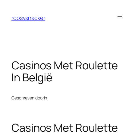
Ga
naar
roosvanacker
de
inhoud
Casinos Met Roulette
In België
Geschreven door
in
Casinos Met Roulette