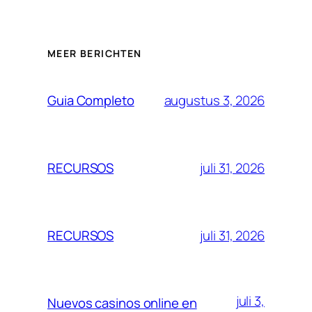
MEER BERICHTEN
augustus 3, 2026
Guia Completo
juli 31, 2026
RECURSOS
juli 31, 2026
RECURSOS
juli 3,
Nuevos casinos online en