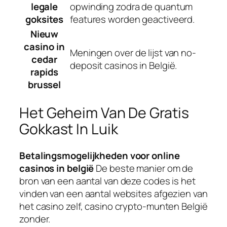
legale
opwinding zodra de quantum
goksites
features worden geactiveerd.
Nieuw
casino in
Meningen over de lijst van no-
cedar
deposit casinos in België.
rapids
brussel
Het Geheim Van De Gratis
Gokkast In Luik
Betalingsmogelijkheden voor online
casinos in belgië
De beste manier om de
bron van een aantal van deze codes is het
vinden van een aantal websites afgezien van
het casino zelf, casino crypto-munten België
zonder.