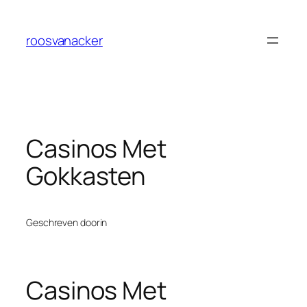
Ga
naar
roosvanacker
de
inhoud
Casinos Met
Gokkasten
Geschreven door
in
Casinos Met