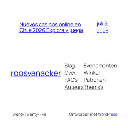
juli 3,
Nuevos casinos online en
Chile 2026 Explora y juega
2026
Blog
Evenementen
roosvanacker
Over
Winkel
FAQ's
Patronen
Auteurs
Thema’s
Twenty Twenty-Five
Ontworpen met
WordPress