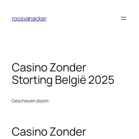
Ga
naar
roosvanacker
de
inhoud
Casino Zonder
Storting België 2025
Geschreven door
in
Casino Zonder