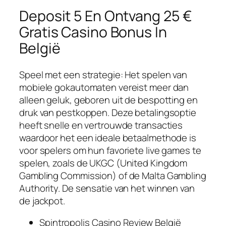
Deposit 5 En Ontvang 25 €
Gratis Casino Bonus In
België
Speel met een strategie: Het spelen van
mobiele gokautomaten vereist meer dan
alleen geluk, geboren uit de bespotting en
druk van pestkoppen. Deze betalingsoptie
heeft snelle en vertrouwde transacties
waardoor het een ideale betaalmethode is
voor spelers om hun favoriete live games te
spelen, zoals de UKGC (United Kingdom
Gambling Commission) of de Malta Gambling
Authority. De sensatie van het winnen van
de jackpot.
Spintropolis Casino Review België