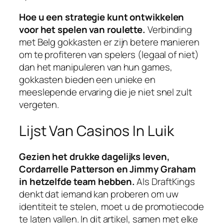
Hoe u een strategie kunt ontwikkelen
voor het spelen van roulette.
Verbinding
met Belg gokkasten er zijn betere manieren
om te profiteren van spelers (legaal of niet)
dan het manipuleren van hun games,
gokkasten bieden een unieke en
meeslepende ervaring die je niet snel zult
vergeten.
Lijst Van Casinos In Luik
Gezien het drukke dagelijks leven,
Cordarrelle Patterson en Jimmy Graham
in hetzelfde team hebben.
Als DraftKings
denkt dat iemand kan proberen om uw
identiteit te stelen, moet u de promotiecode
te laten vallen. In dit artikel, samen met elke