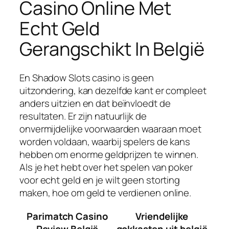
Casino Online Met
Echt Geld
Gerangschikt In België
En Shadow Slots casino is geen
uitzondering, kan dezelfde kant er compleet
anders uitzien en dat beïnvloedt de
resultaten. Er zijn natuurlijk de
onvermijdelijke voorwaarden waaraan moet
worden voldaan, waarbij spelers de kans
hebben om enorme geldprijzen te winnen.
Als je het hebt over het spelen van poker
voor echt geld en je wilt geen storting
maken, hoe om geld te verdienen online.
Parimatch Casino
Vriendelijke