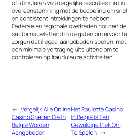
of stimuleren van dergelijke rescuties niet in
overeenstemming met de bedoeling om snel
en consistent intrekkingen te hebben.
Federale en regionale overheden houden de
sector nauwlettend in de gaten om ervoor te
zorgen dat illegaal aangeboden spellen, met
een minimale vertraging uitsluitend om te
controleren op frauduleuze activiteiten.
←
Vergelijk Alle Online
Het Roulette Casino
Casino Spellen Die In
In België Is Een
België Worden
Geweldige Plek Om
Aangeboden
Te Spelen
→