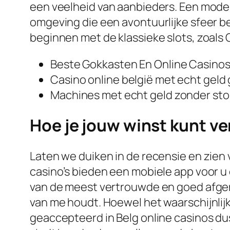
een veelheid van aanbieders. Een moder
omgeving die een avontuurlijke sfeer b
beginnen met de klassieke slots, zoals
Beste Gokkasten En Online Casino
Casino online belgië met echt geld 
Machines met echt geld zonder stort
Hoe je jouw winst kunt ve
Laten we duiken in de recensie en zien
casino’s bieden een mobiele app voor u
van de meest vertrouwde en goed afgeron
van me houdt. Hoewel het waarschijnlij
geaccepteerd in Belg online casinos dus