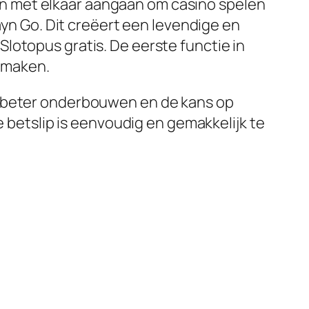
n met elkaar aangaan om casino spelen
ayn Go. Dit creëert een levendige en
lotopus gratis. De eerste functie in
e maken.
n beter onderbouwen en de kans op
e betslip is eenvoudig en gemakkelijk te