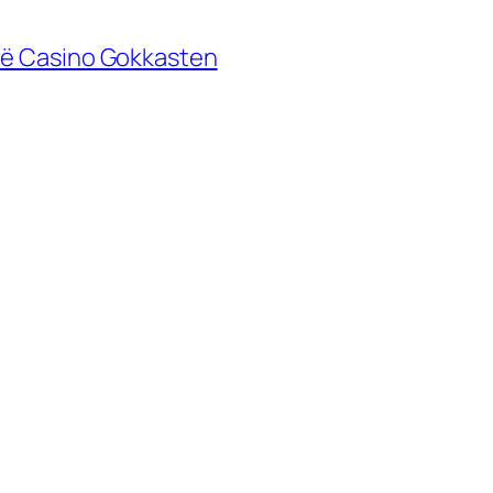
ië Casino Gokkasten