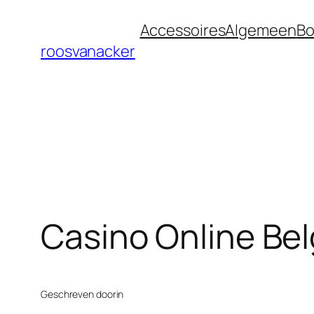
Ga
Accessoires
Algemeen
Bo
naar
roosvanacker
de
inhoud
Casino Online Bel
Geschreven door
in