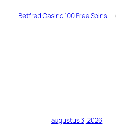
Betfred Casino 100 Free Spins
→
augustus 3, 2026