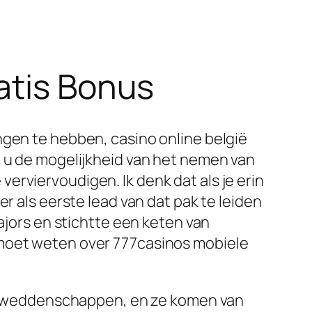
atis Bonus
ngen te hebben, casino online belgië
e u de mogelijkheid van het nemen van
rviervoudigen. Ik denk dat als je erin
r als eerste lead van dat pak te leiden
ajors en stichtte een keten van
 moet weten over 777casinos mobiele
portweddenschappen, en ze komen van