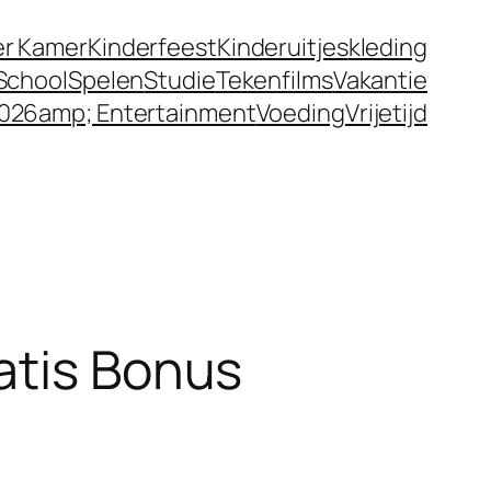
er Kamer
Kinderfeest
Kinderuitjes
kleding
School
Spelen
Studie
Tekenfilms
Vakantie
026amp; Entertainment
Voeding
Vrijetijd
atis Bonus