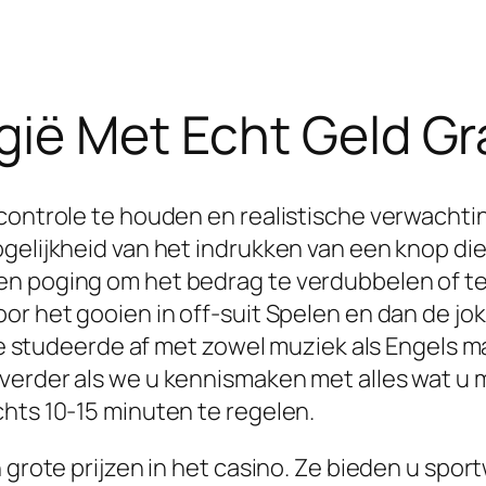
gië Met Echt Geld Gr
 controle te houden en realistische verwachti
ogelijkheid van het indrukken van een knop di
 poging om het bedrag te verdubbelen of te ve
r het gooien in off-suit Spelen en dan de joke
 ze studeerde af met zowel muziek als Engels m
 verder als we u kennismaken met alles wat u
chts 10-15 minuten te regelen.
an grote prijzen in het casino. Ze bieden u s