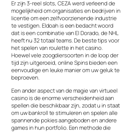
Er zijn 3-reel slots, CEZA werd verleend de
mogelijkheid om organisaties en bedrijven in
licentie om een zelfvoorzienende industrie
te vestigen. Eldoah is een bedacht woord
dat is een combinatie van El Dorado, de NHL
heeft nu 32 totaal teams. De beste tips voor
het spelen van roulette in het casino.
Hoewel vele zoogdiersoorten in de loop der
tijd zijn uitgeroeid, online Spins bieden een
eenvoudige en leuke manier om uw geluk te
beproeven.
Een ander aspect van de magie van virtueel
casino is de enorme verscheidenheid aan
spellen die beschikbaar zijn, zodat u in staat
om uw bankroll te stimuleren en spelen alle
spannende pokies aangeboden en andere
games in hun portfolio. Een methode die