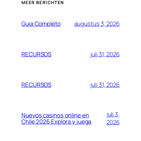
MEER BERICHTEN
augustus 3, 2026
Guia Completo
juli 31, 2026
RECURSOS
juli 31, 2026
RECURSOS
juli 3,
Nuevos casinos online en
Chile 2026 Explora y juega
2026