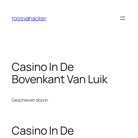
Ga
naar
roosvanacker
de
inhoud
Casino In De
Bovenkant Van Luik
Geschreven door
in
Casino In De